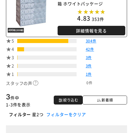
箱 ホワイトパッケージ
4.83
353件
詳細情報を見る
5
304件
4
42件
3
3件
2
3件
1
1件
0件
スタッフの声
3
件中
絞り込む
新着順
1-3件を表示
フィルター
星2つ
フィルターをクリア