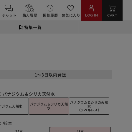
チャット
購入履歴
閲覧履歴
お気に入り
LOG IN
CART
特集一覧
1～3日以内発送
：
バナジウム＆シリカ天然水
バナジウム＆シリカ天然
バナジウム＆シリカ天然
ナジウム天然水
水
水
（ラベルレス）
：
48本
24本
48本