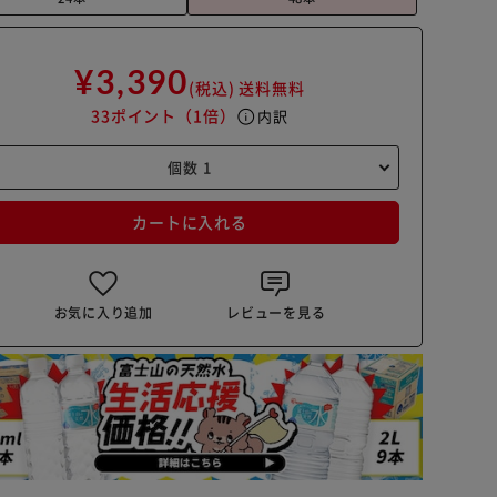
¥3,390
(税込)
送料無料
33ポイント
（1倍）
info
内訳
カートに入れる
お気に入り追加
レビューを見る