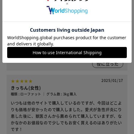
役に立った
2025/09/26
mh(女性)
種類 : コンフォート ｜ グラム数 : 3kg 購入
獣医に勧められ3年以上これしか食べさせていません。価格
高騰の折、今回クーポンで最安値で購入させて頂き大変感謝
しています。
役に立った
2025/01/17
きっちん(女性)
種類 : ローファット ｜ グラム数 : 3kg 購入
いつもは他のサイトで購入しているのですが、今回はどこよ
りも価格が安かったので購入しました。愛犬が急性膵炎にり
患した後に、獣医さんから薦められて購入していますが、な
かなかのお値段なので少しでもお安く買えるのはありがたい
です！