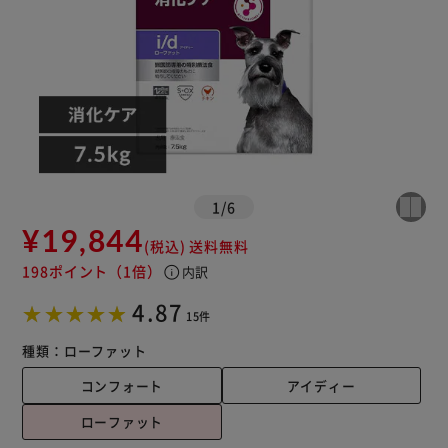
1
/
6
¥19,844
(税込)
送料無料
198ポイント
（1倍）
info
内訳
4.87
15件
種類：
ローファット
コンフォート
アイディー
ローファット