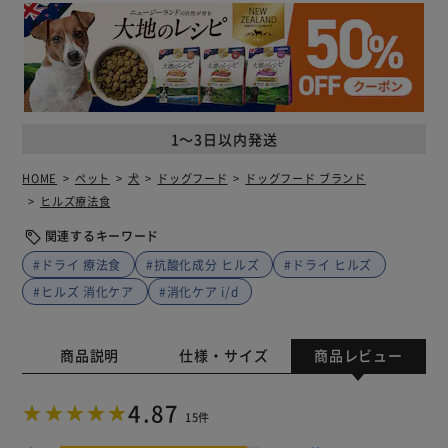
1～3日以内発送
HOME
ペット
犬
ドッグフード
ドッグフード ブランド
ヒルズ療法食
関連するキーワード
#ドライ 療法食
#抗酸化成分 ヒルズ
#ドライ ヒルズ
#ヒルズ 消化ケア
#消化ケア i/d
商品説明
仕様・サイズ
商品レビュー
4.87
15件