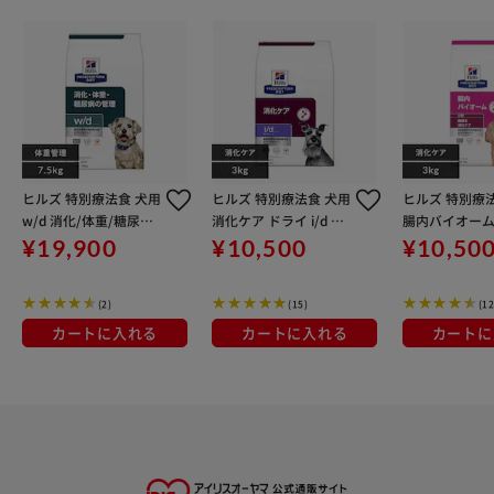
ヒルズ 特別療法食 犬用
ヒルズ 特別療法食 犬用
ヒルズ 特別療
w/d 消化/体重/糖尿病
消化ケア ドライ i/d Lo
腸内バイオーム 
管理 レギュラー粒 7.5
wFat ローファット 3k
維/消化ケア 3k
¥19,900
¥10,500
¥10,50
kg
g
(2)
(15)
(12
カートに入れる
カートに入れる
カートに