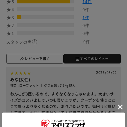
5
14件
4
0件
3
1件
2
0件
1
0件
0件
スタッフの声
レビューを書く
すべてのレビュー
2026/05/22
みな(女性)
種類 : ローファット ｜ グラム数 : 7.5kg 購入
わんこが3匹いるので、すぐなくなっちゃいます。大きいサ
イズがコスパよしでいつも買いますが、クーポンを使うとど
こで買うより安くなるので、ありがたいです。毎回リピ買い
してます。今回は在庫がなくて入荷まで時間がかかるとのこ
とでしたが、対応もすごく丁寧でありがたかったです。