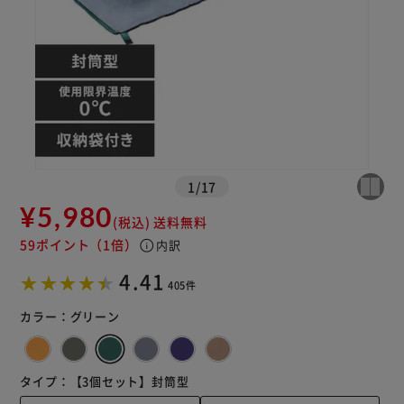
カートに入れる
購入手続きへ
1
/
17
¥5,980
(税込)
送料無料
59ポイント
（1倍）
info
内訳
4.41
405件
カラー：
グリーン
タイプ：
【3個セット】封筒型