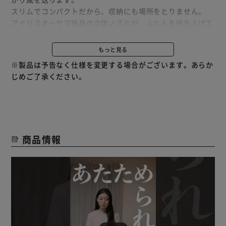
スリムでコンパクトだから、収納にも場所をとりません。
アイリスオーヤマ独自の立体ノズルが、ふとんを持ち上げて
空間をつくることにより、より速くすみずみまで風を届けま
す。
もっと見る
付属のくつ乾燥アタッチメントを取り付けることで、くつ乾
※製品は予告なく仕様を変更する場合がございます。あらか
燥も可能です。
じめご了承ください。
自動モード（あたため／冬／夏／ダニ）と手動モードを搭載
しています。
手動モードは「温度：3段階（高温／低温／送風）」「時
間：7段階」から、お好みに合わせて運転が可能です。
商品情報