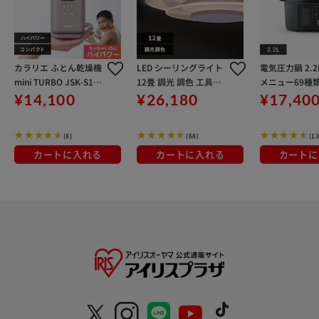
カラリエ ふとん乾燥機
LED シーリングライト
電気圧力鍋 2.2
mini TURBO JSK-S10-
12畳 調光 調色 工具・
メニュー69種類
P ピンク
工事不要 リモコン付き
-MA2-B ネッ
¥14,100
¥26,180
¥17,40
5年保証 CEA-A12DLP
デル ブラック
W
(8)
(68)
(13
カートに入れる
カートに入れる
カートに