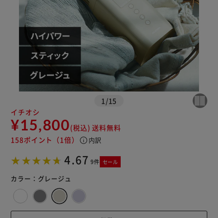
※ご確認ください
カートに入れる
購入手続きへ
1
/
15
イチオシ
¥15,800
(税込)
送料無料
158ポイント
（1倍）
info
内訳
4.67
9件
セール
カラー：
グレージュ