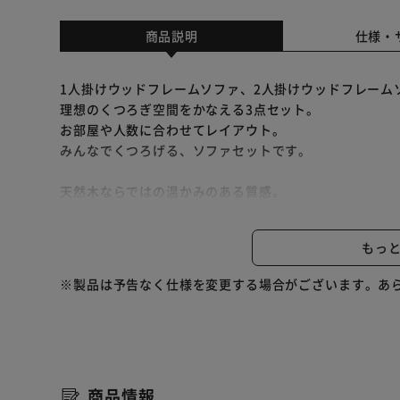
商品説明
仕様・
1人掛けウッドフレームソファ、2人掛けウッドフレーム
理想のくつろぎ空間をかなえる3点セット。
お部屋や人数に合わせてレイアウト。
みんなでくつろげる、ソファセットです。
天然木ならではの温かみのある質感。
天然木を使用しているので、日常に本物の木のぬくもり
張り地にはファブリック生地を採用。
もっ
冬のひんやり感や夏のべたつきもなく、心地よい肌触り
背面はスッキリとしたフォルムになっているので、お部
※製品は予告なく仕様を変更する場合がございます。あ
使い勝手の良いクッション付き。
クッション、まくら、アームレストなどいろいろな使い
コンパクト梱包で搬入がスムーズ。
商品情報
一般的な玄関であれば問題無く搬入が可能です。