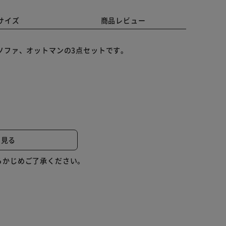
サイズ
商品レビュー
ソファ、オットマンの3点セットです。
を感じられます。
と見る
で一年中快適にお使いいただけます。
屋に圧迫感を感じさません。
らかじめご了承ください。
方ができます。