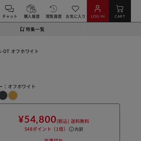
チャット
購入履歴
閲覧履歴
お気に入り
LOG IN
CART
特集一覧
-OT オフホワイト
ー：
オフホワイト
¥54,800
(税込)
送料無料
548ポイント
（1倍）
info
内訳
在庫切れ