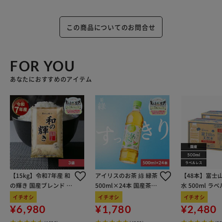
この商品についてのお問合せ
FOR YOU
あなたにおすすめのアイテム
【15kg】令和7年産 和
アイリスのお茶 綠 緑茶
【48本】富士
の輝き 国産ブレンド 5
500ml×24本 国産茶葉
水 500ml ラ
kg×3袋
100％使用
イチオシ
イチオシ
イチオシ
¥6,980
¥1,780
¥2,480