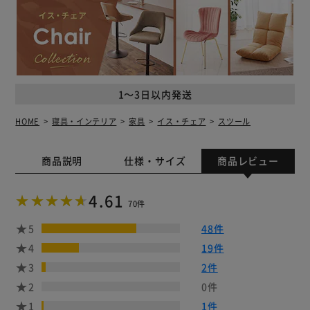
1～3日以内発送
HOME
寝具・インテリア
家具
イス・チェア
スツール
商品説明
仕様・サイズ
商品レビュー
4.61
70件
5
48件
4
19件
3
2件
2
0件
1
1件