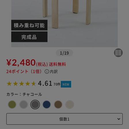
1
/
19
※ご確認ください
¥2,480
(税込)
送料無料
24ポイント
（1倍）
info
内訳
カートに入れる
購入手続きへ
4.61
70件
NEW
カラー：
チャコール