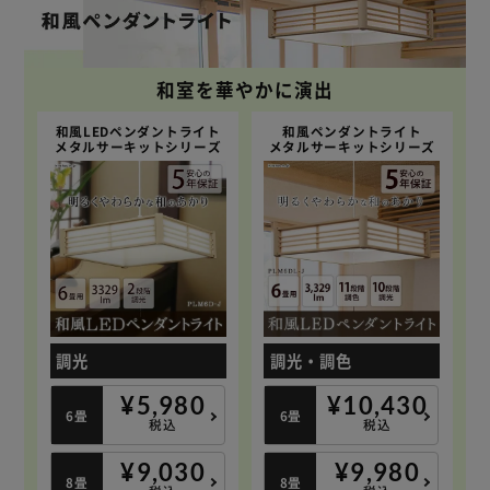
和室を華やかに演出
和風LEDペンダントライト
和風ペンダントライト
メタルサーキットシリーズ
メタルサーキットシリーズ
調光
調光・調色
¥5,980
¥10,430
6畳
6畳
税込
税込
¥9,030
¥9,980
8畳
8畳