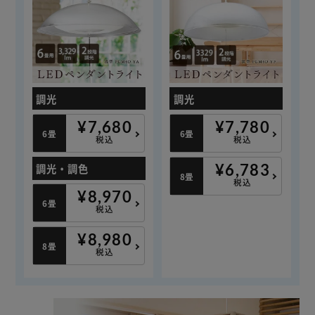
調光
調光
¥7,680
¥7,780
6畳
6畳
税込
税込
調光・調色
¥6,783
8畳
税込
¥8,970
6畳
税込
¥8,980
8畳
税込