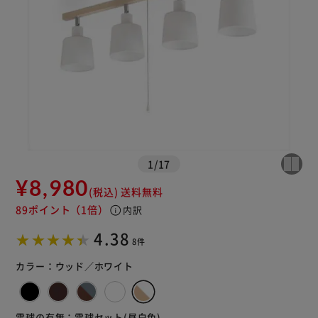
※ご確認ください
1
/
17
¥8,980
(税込)
送料無料
カートに入れる
購入手続きへ
89ポイント
（1倍）
info
内訳
4.38
8件
カラー：
ウッド／ホワイト
電球の有無：
電球セット(昼白色)