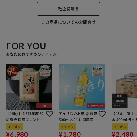
取扱説明書
この商品についてのお問合せ
FOR YOU
あなたにおすすめのアイテム
【15kg】令和7年産 和
アイリスのお茶 綠 緑茶
【48本】富士
の輝き 国産ブレンド 5
500ml×24本 国産茶葉
水 500ml ラ
kg×3袋
100％使用
イチオシ
イチオシ
イチオシ
¥6,980
¥1,780
¥2,480