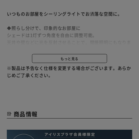
いつものお部屋をシーリングライトでお洒落な空間に。
◆照らし分けで、印象的なお部屋に
シェードは1灯ずつ角度を自由に調整可能。
天井や壁などに光を反射させることで、間接照明にもなりま
す。
可動域も広く、様々な方向を照らすことができます。
もっと見る
※製品は予告なく仕様を変更する場合がございます。あらか
◆シーンに合わせて変えられる点灯4段階切り替え
じめご了承ください。
プルスイッチで点灯パターンを簡単切り替え。
2灯(内側)→2灯(外側)→全灯→消灯。
※電球は付属しません。
お好みの電球をご準備ください。
商品情報
本製品にはリモコンは付属されておりません。
何卒ご了承くださいませ。