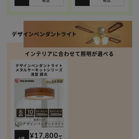
税込
税込
インテリアに合わせて照明が選べる
デザインペンダントライト
メタルサーキットシリーズ
浅型 調光
¥17,800~
6畳