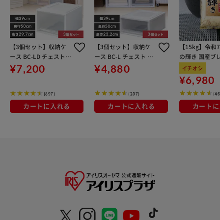
【3個セット】収納ケ
【3個セット】収納ケ
【15kg】令和
ース BC-LD チェスト
ース BC-L チェスト ホ
の輝き 国産ブレ
ホワイト／クリア 深型
ワイト／クリア 浅型
kg×3袋
¥7,200
¥4,880
イチオシ
¥6,980
(897)
(207)
(4
カートに入れる
カートに入れる
カートに