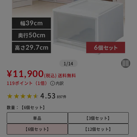
※ご確認ください
1
/
14
カートに入れる
購入手続きへ
¥11,900
(税込)
送料無料
119ポイント
（1倍）
info
内訳
4.53
897件
数量：
【6個セット】
単品
【3個セット】
【6個セット】
【12個セット】