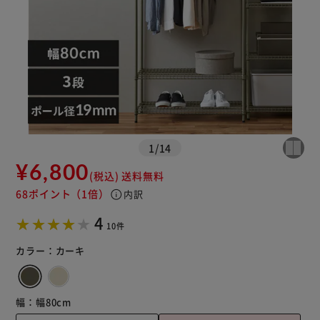
※ご確認ください
カートに入れる
購入手続きへ
1
/
14
¥6,800
(税込)
送料無料
68ポイント
（1倍）
info
内訳
4
10件
カラー：
カーキ
幅：
幅80cm