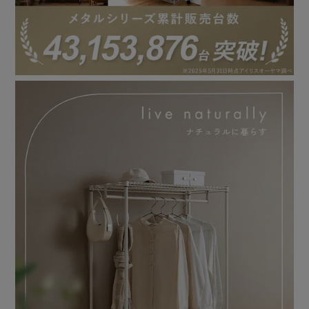
（※水分・油分・洗剤などが付着した場合は、素早く拭き取
ってください。長時間放置すると、腐食やサビの原因となる
恐れがあります。）
【カンタン組み立て】
1．ポールに棚板固定部品を取り付ける。
2．ポールに棚板を差し込む。
3．1番下の棚板をはめたらラックを立て、好みの位置に調
節。
4．全体が組みあがったら、軽く叩いて棚板を固定する。
（※ゴムハンマーを使うことをおすすめします。）
★お客様組立★