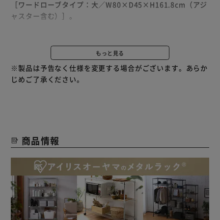
［ワードローブタイプ：大／W80×D45×H161.8cm（アジ
ャスター含む）］。
【長い衣服もラクラク収納】
コート収納目安：約7着。
もっと見る
（※コート1着あたりの重量を約2kgとした場合。）
※製品は予告なく仕様を変更する場合がございます。あらか
高さがしっかりあるので、長い衣服もすっきり収納できる。
じめご了承ください。
【棚板の高さは調節可能】
ポールに入った2.5cm間隔の溝で棚板の高さを調節可能。
収納するものに合わせてムダなく最適なスペースを作れる。
商品情報
【豊富なシリーズ】
カラースチールシェルフシリーズで揃えれば、お部屋に統一
感も出しやすい。
組み合わせてより使いやすく、自分に合うインテリアに。
【キズ・サビに強い粉体塗装】
防サビ性◎／耐熱性◎／耐油性◎！
水回りやキッチンにも置ける。