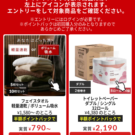
左上にアイコンが表示されます。
エントリーをして対象商品をご確認ください。
※エントリーにはログインが必要です。
※ポイントバックは初回購入分のみとなりますので
あらかじめご了承ください。
トイレットペーパー
フェイスタオル
ダブル / シングル
軽量速乾 / ボリューム吸水
32ロール
¥1,580～ のところ
¥4,380 のところ
半額ポイントバックで
半額ポイントバックで
790
2,190
実質
実質
～
¥
¥