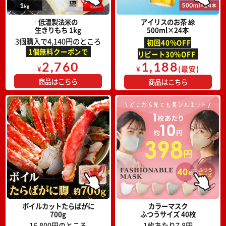
低温製法米の
アイリスのお茶 綠
生きりもち 1kg
500ml×24本
3個購入で4,140円のところ
初回40％OFF
1個無料クーポンで
リピート30％OFF
2,760
1,188
(最安)
¥
¥
商品はこちら
商品はこちら
ボイルカットたらばがに
カラーマスク
700g
ふつうサイズ 40枚
16,800円のところ
1枚あたり7.8円