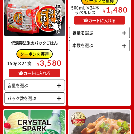
500mL×24本
1,480
¥
ラベルレス
カートに入れる
容量を選ぶ
低温製法米のパックごはん
本数を選ぶ
3,580
150g×24食
¥
カートに入れる
容量を選ぶ
パック数を選ぶ