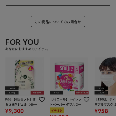
この商品についてのお問合せ
FOR YOU
あなたにおすすめのアイテム
P&G 【6個セット】さ
【48ロール】トイレッ
【120枚】デ
らさ洗剤ジェル つめか
トペーパー ダブル 3倍
ザブルマスク 
えウルトラジャンボサ
巻 4ロール×12 スコッ
イズ ホワイト 大
¥9,300
¥958
イチオシ
イズ
ティ
ISPOSABLE 