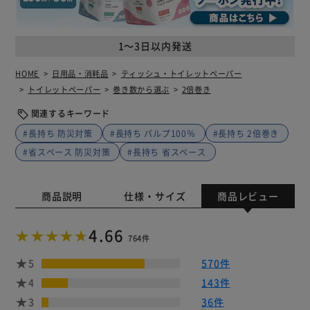
1～3日以内発送
HOME
日用品・消耗品
ティッシュ・トイレットペーパー
トイレットペーパー
巻き数から選ぶ
2倍巻き
関連するキーワード
#長持ち 防災対策
#長持ち パルプ100％
#長持ち 2倍巻き
#省スペース 防災対策
#長持ち 省スペース
商品説明
仕様・サイズ
商品レビュー
4.66
764件
5
570件
4
143件
3
36件