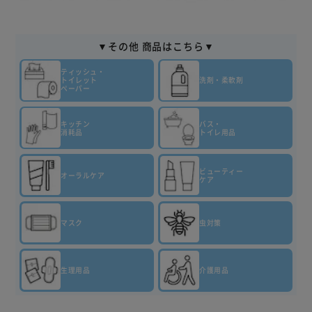
▼その他 商品はこちら▼
ティッシュ・
トイレット
洗剤・柔軟剤
ペーパー
キッチン
バス・
消耗品
トイレ用品
ビューティー
オーラルケア
ケア
マスク
虫対策
生理用品
介護用品