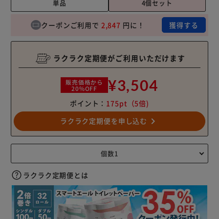
単品
4個セット
クーポンご利用で
2,847
円に！
獲得する
ラクラク定期便がご利用いただけます
¥3,504
販売価格から
20%OFF
ポイント：
175pt
（5倍)
navigate_next
ラクラク定期便を申し込む
ラクラク定期便とは