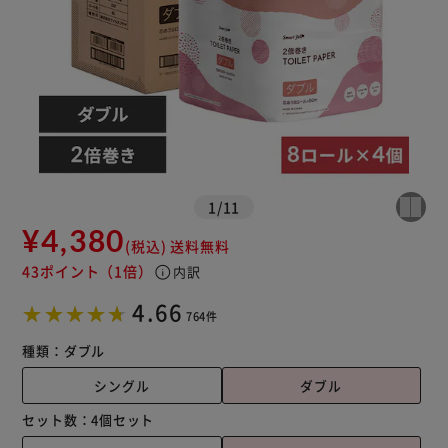
※ご確認ください
カートに入れる
購入手続きへ
1
/
11
¥4,380
(税込)
送料無料
43ポイント
（1倍）
info
内訳
4.66
764件
種類：
ダブル
シングル
ダブル
セット数：
4個セット