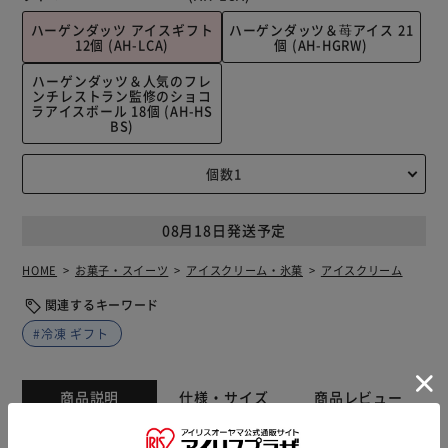
ハーゲンダッツ アイスギフト
ハーゲンダッツ＆苺アイス 21
12個 (AH-LCA)
個 (AH-HGRW)
ハーゲンダッツ＆人気のフレ
ンチレストラン監修のショコ
ラアイスボール 18個 (AH-HS
BS)
08月18日発送予定
HOME
お菓子・スイーツ
アイスクリーム・氷菓
アイスクリーム
関連するキーワード
#冷凍 ギフト
商品説明
仕様・サイズ
商品レビュー
ハーゲンダッツで人気のフレーバー3種類が入った”ラバーズ