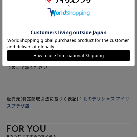
アソート”と、こだわりの素材を使用した大人向けフレーバ
ー3種類が入った”クラシックアソート”をセットにしてお届
けします。
■ハーゲンダッツ アイスギフト(12個入り)
■1箱 12個入り
・ラバーズアソート(バニラ・クッキー&クリーム・ストロベ
もっと見る
リー各70ml×各2)×1、クラシックアソート(バニラ・ラム
※製品は予告なく仕様を変更する場合がございます。あらか
レーズン・グリーンティー各70ml×各2)×1
じめご了承ください。
■原材料名：
ラバーズアソート(バニラ)：クリーム(生乳(北海道))、脱脂
濃縮乳、砂糖、卵黄／バニラ香料、(一部に乳成分・卵を含
む)
ラバーズアソート(クッキー&クリーム)：クリーム(生乳(北
販売元(特定商取引法に基づく表記)：
北のデリシャス アイリ
海道))、脱脂濃縮乳、砂糖、チョコレートクッキー、卵黄／
スプラザ店
バニラ香料、植物レシチン、(一部に乳成分・卵・小麦・大
豆を含む)
ラバーズアソート(ストロベリー)：クリーム(生乳(北海
FOR YOU
道))、脱脂濃縮乳、ストロベリー果肉、砂糖、卵黄、(一部
あなたにおすすめのアイテム