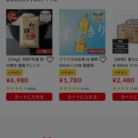
に乳成分・卵を含む)
クラシックアソート(バニラ)：クリーム(生乳(北海道))、脱
脂濃縮乳、砂糖、卵黄/バニラ香料、(一部に乳成分・卵を含
む)
クラシックアソート(ラムレーズン)：クリーム(生乳(北海
道))、脱脂濃縮乳、砂糖、レーズン、卵黄、粉あめ、ラム
酒、(一部に乳成分・卵を含む)
クラシックアソート(グリーンティー)：クリーム(生乳(北海
【15kg】令和7年産 和
アイリスのお茶 綠 緑茶
【48本】富士
道))、脱脂濃縮乳、砂糖、卵黄、まっ茶、(一部に乳成分・
の輝き 国産ブレンド 5
500ml×24本 国産茶葉
水 500ml ラ
卵を含む)
kg×3袋
100％使用
イチオシ
イチオシ
イチオシ
■アレルギー表示：小麦・卵・乳成分・大豆
¥6,980
¥1,780
¥2,480
■保存方法：ご家庭では-18℃以下で保存してください。
(4690)
(4329)
(6
■商品のお届け期間：翌年3月28日(日)まで！
カートに入れる
カートに入れる
カートに
■送料：送料込み(冷凍便)
■お届け日時指定可能
■ギフト対応：簡易包装・簡易のしシールでのお届けとなり
ます。
※メ-カ-直送品(産直商品)はお受けできない場合もあります
ので、メールにてお問い合わせ下さいませ。