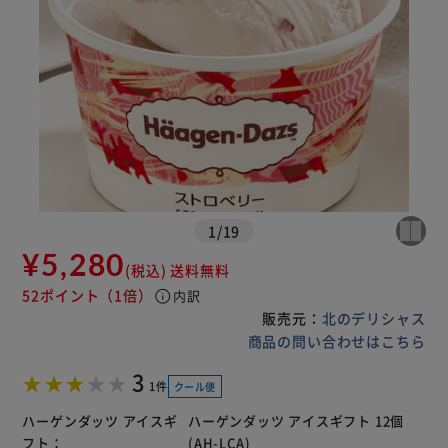
1
/
19
¥5,280
(税込)
送料無料
52ポイント
（1倍）
info
内訳
販売元：
北のデリシャス
商品の問い合わせはこちら
3
1件
クール便
ハーゲンダッツ アイスギ
ハーゲンダッツ アイスギフト 12個
フト：
(AH-LCA)