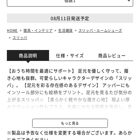
08月11日発送予定
HOME
寝具・インテリア
生活雑貨
スリッパ・ルームシューズ
スリッパ
商品説明
仕様・サイズ
商品レビュー
【おうち時間を最適にサポート】 足元を優しく守って、履
き心地も抜群。可愛らしいキャラクターデザインの「スリッ
パ」。 【足元を彩る存在感のあるデザイン】 アッパーにも
インソール部分にも絵柄をプリント。足元を見るたび気分の
上がるスリッパ☆ 【柔らかく軽やかな履き心地】 程よい厚
みでクッション性もプラス。足裏にかかる衝撃を吸収し、素
足でも快適。 【しっかりカバーして脱げにくい】 甲全体を
覆うベーシックデザイン。つま先をガードし、動いている時
もっと見る
も脱げにくく安全。 【傷つきや滑りを防ぐ安心設計】 底面
※製品は予告なく仕様を変更する場合がございます。あらか
は滑りにくく、フローリングやマットを傷つけにくい仕様。
じめご了承ください。