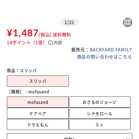
1
/
21
¥1,487
(税込)
送料無料
14ポイント
（1倍）
info
内訳
販売元：
BACKYARD FAMILY
商品の問い合わせはこちら
商品：
スリッパ
スリッパ
［種類］：
mofusand
mofusand
おさるのジョージ
ケアベア
シナモロール
ドラえもん
ミィ