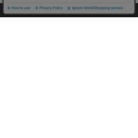
HOME
探す
ログイン
お気に入り
お知らせ
特定商取引法に基づく通信販売業者の表示
セキュリティ・プライバシーポリシー
お問い合わせ
ご利用方法
ご利用規約
コーポレートサイト
Copyright © 2001 IRISPLAZA. ALL Rights Reserved.