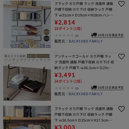
ブラック 吊り戸棚 ラック 洗面所 通販
戸棚下収納 吊り下げ 収納ラック 戸棚
下 ｗ31cm×Ｄ19cm×H18cm ハンギ
ングバスケット 吊り下げ棚 棚 棚下 収
¥2,814
納 簡易ラック 差し込み式 タオル
28ポイント(1倍)
08月10日発送予定
(0)
販売元：
BACKYARD FAMILY
アンティークゴールド 吊り戸棚 ラッ
ク 洗面所 通販 戸棚下収納 吊り下げ 収
納ラック 戸棚下 ｗ36.5cm×Ｄ25cm
×H25cm ハンギングバスケット 吊り
¥3,491
下げ棚 棚 棚下 収納 簡易ラック 差
34ポイント(1倍)
08月10日発送予定
(0)
販売元：
BACKYARD FAMILY
ブラック 吊り戸棚 ラック 洗面所 通販
戸棚下収納 吊り下げ 収納ラック 戸棚
下 ｗ36.5cm×Ｄ25cm×H17.5cm ハ
ンギングバスケット 吊り下げ棚 棚 棚
¥3,003