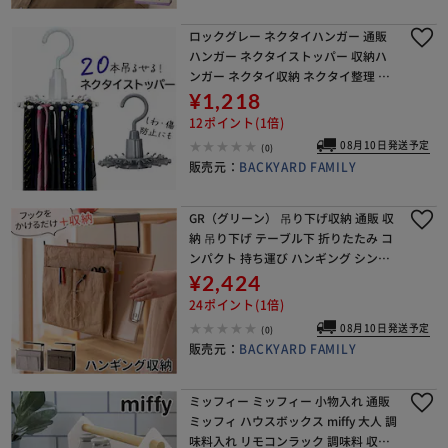
ロックグレー ネクタイハンガー 通販
ハンガー ネクタイストッパー 収納ハ
ンガー ネクタイ収納 ネクタイ整理 省
スペース 回転 多機能 360度回転 ベル
¥1,218
ト スカーフ 帽子 アクセサリー収納 ス
12ポイント(1倍)
ットパ
08月10日発送予定
(0)
販売元：
BACKYARD FAMILY
GR（グリーン） 吊り下げ収納 通販 収
納 吊り下げ テーブル下 折りたたみ コ
ンパクト 持ち運び ハンギング シンプ
ル カジュアル おしゃれ テーブル周り
¥2,424
机下収納 雑誌 パソコン タブレット デ
24ポイント(1倍)
ス
08月10日発送予定
(0)
販売元：
BACKYARD FAMILY
ミッフィー ミッフィー 小物入れ 通販
ミッフィ ハウスボックス miffy 大人 調
味料入れ リモコンラック 調味料 収納