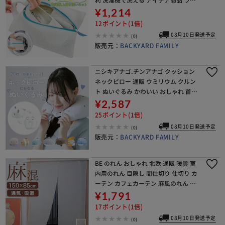
ドリーネット 靴用ネット 学生 メッシ
¥1,214
ュ 洗濯グッズ 母の日 プレゼント
12ポイント(1倍)
08月10日発送予定
(0)
販売元：
BACKYARD FAMILY
ニシキアナゴ.チンアナゴ クッション
ネックピロー 通販 ウミリウム クルン
ト ぬいぐるみ かわいい おしゃれ 首枕
飛行機 車 旅行 キャンプ ピロークッシ
¥2,587
ョン 子供 キッズ 枕 ギフト クルント2
25ポイント(1倍)
08月10日発送予定
(0)
販売元：
BACKYARD FAMILY
BE のれん おしゃれ 北欧 通販 暖簾 室
内用のれん 目隠し 間仕切り 仕切り カ
ーテン カフェカーテン 麻風のれん リ
ネンブレンド 麻混 洗える 洗濯機OK
¥1,791
ナチュラル 無地 シンプル 洗いざらし
17ポイント(1倍)
08月10日発送予定
(0)