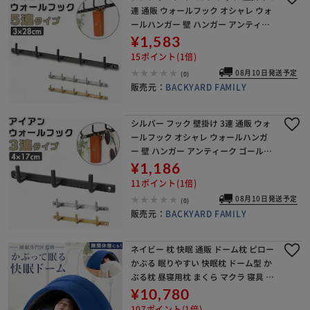
連 通販 ウォールフック オシャレ ウォ
ールハンガー 壁 ハンガー アンティー
ク ゴールド シルバー ブラック おしゃ
¥1,583
れ アイアンフック コート掛け コート
15ポイント(1倍)
ハン
08月10日発送予定
(0)
販売元：
BACKYARD FAMILY
シルバー フック 壁掛け 3連 通販 ウォ
ールフック オシャレ ウォールハンガ
ー 壁 ハンガー アンティーク ゴールド
シルバー ブラック おしゃれ アイアン
¥1,186
フック コート掛け コートハンガー ア
11ポイント(1倍)
イア
08月10日発送予定
(0)
販売元：
BACKYARD FAMILY
ネイビー 枕 快眠 通販 ドーム枕 ピロー
かぶる 眠りやすい 快眠枕 ドーム型 か
ぶる枕 昼寝用枕 まくら マクラ 寝具 う
たたね枕 快眠ドーム お昼寝 夜勤明け
¥10,780
光もれ対策 IGLOO PROID
107ポイント(1倍)