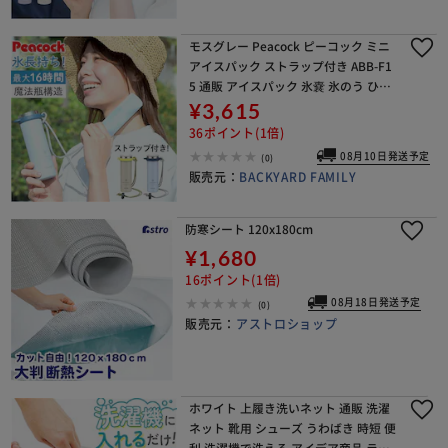
モスグレー Peacock ピーコック ミニ
アイスパック ストラップ付き ABB-F1
5 通販 アイスパック 氷嚢 氷のう ひょ
うのう ネッククーラー 保冷 ひんやり
¥3,615
冷却 暑さ対策 冷やす ストラッ
36ポイント(1倍)
08月10日発送予定
(0)
販売元：
BACKYARD FAMILY
防寒シート 120x180cm
¥1,680
16ポイント(1倍)
08月18日発送予定
(0)
販売元：
アストロショップ
ホワイト 上履き洗いネット 通販 洗濯
ネット 靴用 シューズ うわばき 時短 便
利 洗濯機で洗える アイデア商品 ラン