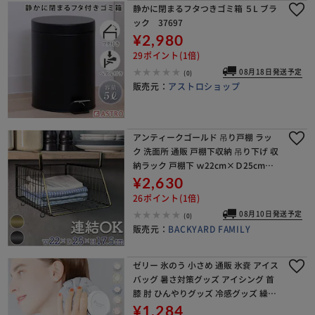
静かに閉まるフタつきゴミ箱 ５L ブラ
ック 37697
¥2,980
29ポイント(1倍)
08月18日発送予定
(0)
販売元：
アストロショップ
アンティークゴールド 吊り戸棚 ラッ
ク 洗面所 通販 戸棚下収納 吊り下げ 収
納ラック 戸棚下 ｗ22cm×Ｄ25cm×
H17.5cm ハンギングバスケット 吊り
¥2,630
下げ棚 棚 棚下 収納 簡易ラック 差
26ポイント(1倍)
08月10日発送予定
(0)
販売元：
BACKYARD FAMILY
ゼリー 氷のう 小さめ 通販 氷嚢 アイス
バッグ 暑さ対策グッズ アイシング 首
膝 肘 ひんやりグッズ 冷感グッズ 繰り
返し使える 夏 通学 通勤 アウトドア ス
¥1,284