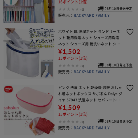
16ポイント(1倍)
08月10日発送予定
(0)
販売元：
BACKYARD FAMILY
ホワイト 靴 洗濯ネット ランドリーネ
ット 靴用洗濯ネット シューズ用洗濯
ネット シューズ用 靴洗いネット シュ
ーズ 靴 専用ネット 洗濯 上履き スリッ
¥1,502
パ 運動靴 ランドリーグッズ 洗濯機 す
15ポイント(1倍)
すぎ
08月10日発送予定
(0)
販売元：
BACKYARD FAMILY
ピンク 洗濯 ネット 乾燥機 通販 おしゃ
れ着ネットボックス サボるん Daiya ダ
イヤ 57943 洗濯ネット セパレートシ
ート付き 耐熱性 耐久性 手洗い仕上が
¥1,509
り 優しい ソフト ランドリーネッ
15ポイント(1倍)
08月10日発送予定
(0)
販売元：
BACKYARD FAMILY