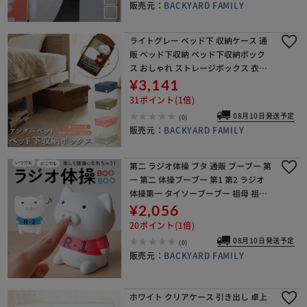
販売元：
BACKYARD FAMILY
ライトグレー ベッド下 収納ケース 通
販 ベッド下収納 ベッド下収納ボック
ス おしゃれ ストレージボックス 衣類
収納 UBサイズ 約 18cm 整理ボックス
¥3,141
蓋つき 衣類ケース 衣装ケース 洋服 衣
31ポイント(1倍)
替
08月10日発送予定
(0)
販売元：
BACKYARD FAMILY
第二 ラジオ体操 ブタ 通販 ブーブー 第
一 第二 体操ブーブー 第1 第2 ラジオ
体操第一 タイソーブーブー 祖母 祖父
敬老の日 ギフト 男性 女性 母 父 孫 子
¥2,056
供 どこでも アウトドア 運動
20ポイント(1倍)
08月10日発送予定
(0)
販売元：
BACKYARD FAMILY
ホワイト クリアケース 引き出し 卓上