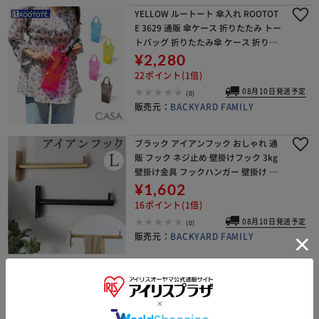
YELLOW ルートート 傘入れ ROOTOT
E 3629 通販 傘ケース 折りたたみ トー
トバッグ 折りたたみ傘 ケース 折り畳
み傘 カバー ビニールバッグ ミニ レデ
¥2,280
ィース かわいい おでかけ 小
22ポイント(1倍)
08月10日発送予定
(0)
販売元：
BACKYARD FAMILY
ブラック アイアンフック おしゃれ 通
販 フック ネジ止め 壁掛けフック 3kg
壁掛け金具 フックハンガー 壁掛け 収
納 オシャレ シンプル 引っ掛け 玄関 廊
¥1,602
下 POSH LIVING ポッシュリ
16ポイント(1倍)
08月10日発送予定
(0)
販売元：
BACKYARD FAMILY
ブラック アイアンフック おしゃれ 通
販 フック ネジ止め 壁掛けフック 2kg
壁掛け金具 フックハンガー 壁掛け 収
納 オシャレ シンプル 引っ掛け 玄関 廊