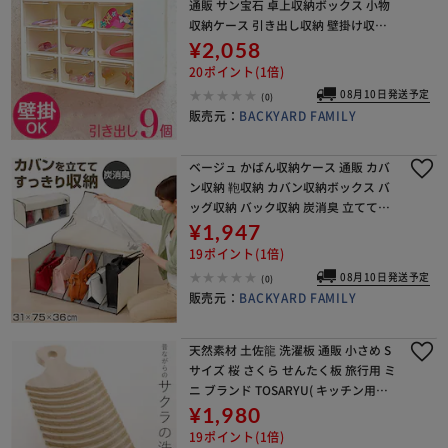
通販 サン宝石 卓上収納ボックス 小物
収納ケース 引き出し収納 壁掛け収納
壁面 小物入れ 小物収納 サンホ KO-49
¥2,058
13 リビングルーム 書斎 整理整頓 収
20ポイント(1倍)
08月10日発送予定
(0)
販売元：
BACKYARD FAMILY
ベージュ かばん収納ケース 通販 カバ
ン収納 鞄収納 カバン収納ボックス バ
ッグ収納 バック収納 炭消臭 立てて収
納 整理整頓 透明窓 折り畳み コンパク
¥1,947
ト 折りたたみ 収納用品 棚上 クローゼ
19ポイント(1倍)
ット
08月10日発送予定
(0)
販売元：
BACKYARD FAMILY
天然素材 土佐龍 洗濯板 通販 小さめ S
サイズ 桜 さくら せんたく板 旅行用 ミ
ニ ブランド TOSARYU( キッチン用品
洗濯物 結婚祝い プレゼント 母の日 ギ
¥1,980
フト サクラ 天然木 日本製
19ポイント(1倍)