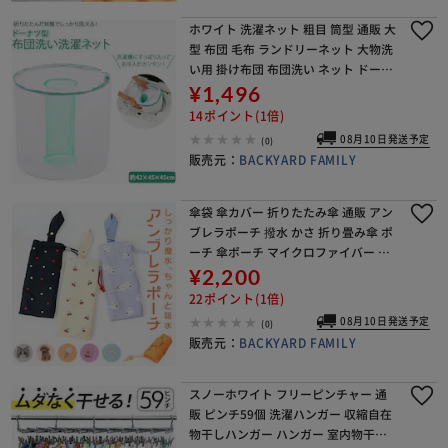
ホワイト 洗濯ネット 粗目 筒型 通販 大
型 布団 毛布 ランドリーネット 大物洗
い用 掛け布団 布団洗い ネット ドーナ
ツ型 特大 メッシュ ドーナツウォッシ
¥1,496
ュネット ランドリー用品 日用品 雑貨
14ポイント(1倍)
08月10日発送予定
(0)
販売元：
BACKYARD FAMILY
傘袋 傘カバー 折りたたみ傘 通販 アン
ブレラポーチ 撥水 かさ 折り畳み傘 ポ
ーチ 傘ポーチ マイクロファイバー 傘
ケース コンパクト 吸水 折りたたみ傘
¥2,200
袋 カサ おしゃれ 収納袋 レイングッズ
22ポイント(1倍)
収
08月10日発送予定
(0)
販売元：
BACKYARD FAMILY
スノーホワイト フリーピンチャー 通
販 ピンチ59個 洗濯ハンガー 収縮自在
物干しハンガー ハンガー 室内物干し