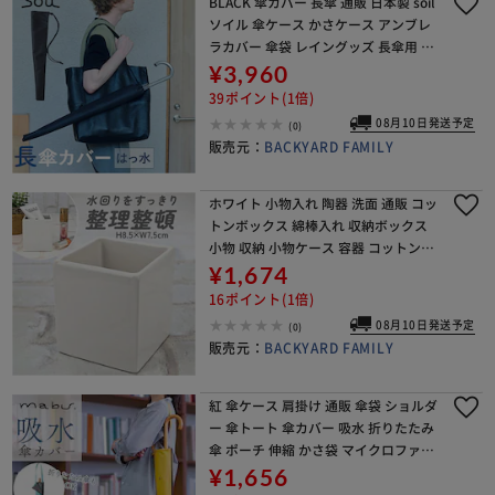
BLACK 傘カバー 長傘 通販 日本製 soil
ソイル 傘ケース かさケース アンブレ
ラカバー 傘袋 レイングッズ 長傘用 ロ
ング 肩掛け 洗える 洗濯 防水 アンブレ
¥3,960
ラケース 傘ポーチ 濡れた傘
39ポイント(1倍)
08月10日発送予定
(0)
販売元：
BACKYARD FAMILY
ホワイト 小物入れ 陶器 洗面 通販 コッ
トンボックス 綿棒入れ 収納ボックス
小物 収納 小物ケース 容器 コットンケ
ース 歯ブラシ 化粧ブラシ立て 洗面台
¥1,674
洗面所 サニタリー 可愛い かわいい お
16ポイント(1倍)
08月10日発送予定
(0)
販売元：
BACKYARD FAMILY
紅 傘ケース 肩掛け 通販 傘袋 ショルダ
ー 傘トート 傘カバー 吸水 折りたたみ
傘 ポーチ 伸縮 かさ袋 マイクロファイ
バー かさカバー ロング カバン 外付け
¥1,656
mabu マブ 吸水傘トート 畳め