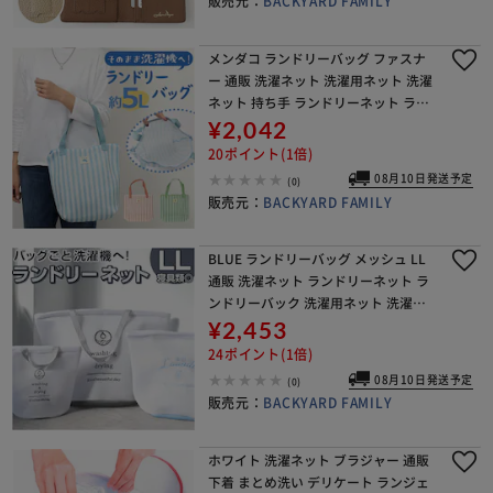
販売元：
BACKYARD FAMILY
メンダコ ランドリーバッグ ファスナ
ー 通販 洗濯ネット 洗濯用ネット 洗濯
ネット 持ち手 ランドリーネット ラン
ドリーグッズ 温泉 旅行 スパ お風呂 お
¥2,042
出かけ 海 プール 銭湯 ジム お買い物
20ポイント(1倍)
08月10日発送予定
(0)
販売元：
BACKYARD FAMILY
BLUE ランドリーバッグ メッシュ LL
通販 洗濯ネット ランドリーネット ラ
ンドリーバック 洗濯用ネット 洗濯物
入れ メッシュバッグ ウォッシュバッ
¥2,453
グ メッシュバック 洗える ファスナー
24ポイント(1倍)
大容量
08月10日発送予定
(0)
販売元：
BACKYARD FAMILY
ホワイト 洗濯ネット ブラジャー 通販
下着 まとめ洗い デリケート ランジェ