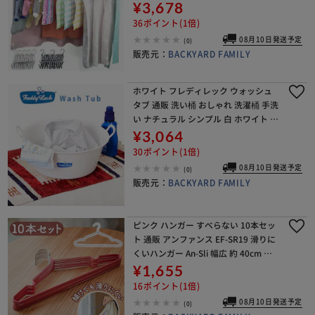
部屋干し 洗濯物干し ランドリーハン
¥3,678
ガー 省スペース コンパクト 靴下 下着
36ポイント(1倍)
タオル
08月10日発送予定
(0)
販売元：
BACKYARD FAMILY
ホワイト フレディレック ウォッシュ
タブ 通販 洗い桶 おしゃれ 洗濯桶 手洗
い ナチュラル シンプル 白 ホワイト た
らい 12L 洗面器 バケツ 洗濯道具 ラン
¥3,064
ドリー つけ置き洗い 足湯 リフレ
30ポイント(1倍)
08月10日発送予定
(0)
販売元：
BACKYARD FAMILY
ピンク ハンガー すべらない 10本セッ
ト 通販 アンファンス EF-SR19 滑りに
くいハンガー An-Sli 幅広 約 40cm 物
干しハンガー えもんかけ 大きめ スリ
¥1,655
ム シンプル おしゃれ 洋
16ポイント(1倍)
08月10日発送予定
(0)