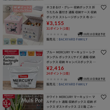
ネコまるけ・グレー 収納ボックス 折
りたたみ 蓋付き 通販 収納ケース 収納
ボックス ストレージボックス 布 小物
整理 衣類 書類 クスグルジャパン Kusu
¥3,155
guru Japan ふた付き ふたつ
31ポイント(1倍)
08月10日発送予定
(0)
販売元：
BACKYARD FAMILY
ブルー MERCURY マーキュリー レク
タングル ボックス Lサイズ 通販 収納
ボックス 収納 キャンバスボックス キ
ャンバスBOX 整理整頓 BOX キャンバ
¥2,416
ス キャンバス生地 キーストーン 工具
24ポイント(1倍)
08月10日発送予定
(0)
販売元：
BACKYARD FAMILY
ホワイト MERCURY マーキュリー マ
ルチポット 通販 収納ボックス 収納 ボ
ックス ダストボックス ゴミ箱 ごみ箱