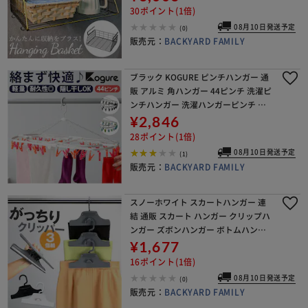
下 収納 簡易ラック 差し込み式
30ポイント(1倍)
08月10日発送予定
(0)
販売元：
BACKYARD FAMILY
ブラック KOGURE ピンチハンガー 通
販 アルミ 角ハンガー 44ピンチ 洗濯ピ
ンチハンガー 洗濯ハンガーピンチ ア
ルミ角ハンガー 洗濯ハンガー 隠し干
¥2,846
し 丈夫 ブラック 折りたたみ 洗濯物干
28ポイント(1倍)
し
08月10日発送予定
(1)
販売元：
BACKYARD FAMILY
スノーホワイト スカートハンガー 連
結 通販 スカート ハンガー クリップハ
ンガー ズボンハンガー ボトムハンガ
ー スラックスハンガー パンツハンガ
¥1,677
ー クリップ パンツ ズボン クローゼッ
16ポイント(1倍)
ト 省スペー
08月10日発送予定
(0)
販売元：
BACKYARD FAMILY