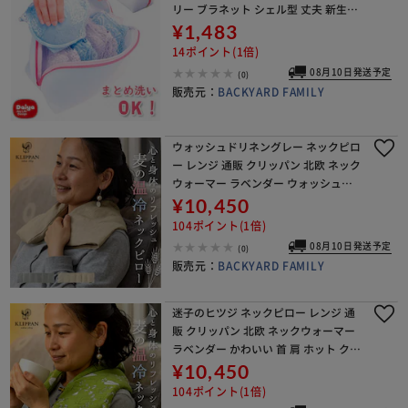
リー ブラネット シェル型 丈夫 新生活
ランドリーネット 女子 シンプル 便利
¥1,483
グッズ 使いやすい シャル型 ダイヤ お
14ポイント(1倍)
08月10日発送予定
(0)
販売元：
BACKYARD FAMILY
ウォッシュドリネングレー ネックピロ
ー レンジ 通販 クリッパン 北欧 ネック
ウォーマー ラベンダー ウォッシュド
リネン 首 肩 ホット クール 麦の温冷
¥10,450
リラックス 安眠グッズ クリスマス 敬
104ポイント(1倍)
老の日
08月10日発送予定
(0)
販売元：
BACKYARD FAMILY
迷子のヒツジ ネックピロー レンジ 通
販 クリッパン 北欧 ネックウォーマー
ラベンダー かわいい 首 肩 ホット クー
ル 麦の温冷 リラックス 安眠グッズ ク
¥10,450
リスマス 敬老の日 父の日 母の日 ギフ
104ポイント(1倍)