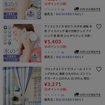
ポーツ観戦 旅行 おでかけ レジャー
12ポイント(1倍)
08月10日発送予定
(0)
販売元：
BACKYARD FAMILY
アイスとスイカ 氷のう 大きめ 通販 氷
嚢 アイスバッグ 暑さ対策グッズ アイ
シング 首 膝 肘 ひんやりグッズ 冷感グ
ッズ 繰り返し使える 夏 通学 通勤 スポ
¥1,403
ーツ観戦 アウトドア 旅行 おでかけ
14ポイント(1倍)
08月10日発送予定
(0)
販売元：
BACKYARD FAMILY
ブロックストライプ/ティール ストリ
ングのれん 通販 ひものれん ストリン
グカーテン 紐のれん 紐 のれん 間仕切
り カーテン 目隠し 暖簾 トモコーポレ
¥3,271
ーション インテリア リビング 寝室 北
32ポイント(1倍)
欧 ロ
08月10日発送予定
(0)
販売元：
BACKYARD FAMILY