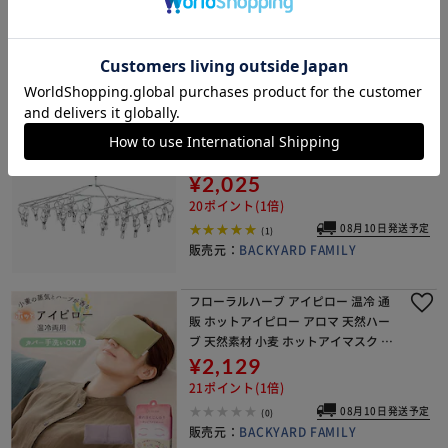
¥983
下 POSH LIVING ポッシュリ
9ポイント(1倍)
08月10日発送予定
(0)
販売元：
BACKYARD FAMILY
シルバー ピンチハンガー ステンレス 3
2ピンチ 通販 ハンガーピンチ ステンレ
スピンチハンガー オールステンレスハ
ンガー 洗濯干し 角ハンガー 洗濯バサ
¥2,025
ミハンガー 折りたたみ 洗濯物干し 洗
20ポイント(1倍)
濯ものほ
08月10日発送予定
(1)
販売元：
BACKYARD FAMILY
フローラルハーブ アイピロー 温冷 通
販 ホットアイピロー アロマ 天然ハー
ブ 天然素材 小麦 ホットアイマスク 繰
り返し ホット 電子レンジ クール 冷蔵
¥2,129
庫 アイケア用品 リラクゼーショング
21ポイント(1倍)
ッズ リ
08月10日発送予定
(0)
販売元：
BACKYARD FAMILY