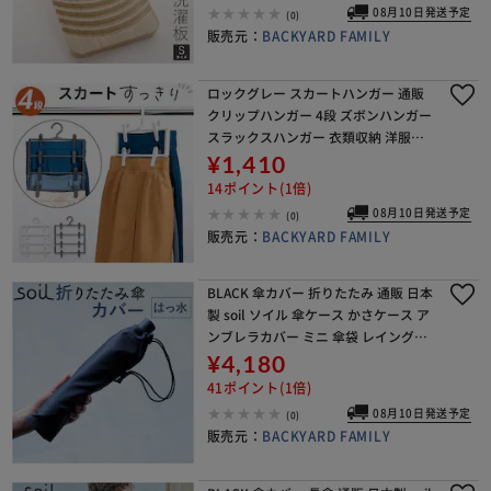
08月10日発送予定
(0)
販売元：
BACKYARD FAMILY
ロックグレー スカートハンガー 通販
クリップハンガー 4段 ズボンハンガー
スラックスハンガー 衣類収納 洋服ハ
ンガー 衣類ハンガー 衣類 収納 省スペ
¥1,410
ース 収納ハンガー クローゼット 便利
14ポイント(1倍)
スカー
08月10日発送予定
(0)
販売元：
BACKYARD FAMILY
BLACK 傘カバー 折りたたみ 通販 日本
製 soil ソイル 傘ケース かさケース ア
ンブレラカバー ミニ 傘袋 レイングッ
ズ 折りたたみ傘用 折り畳み傘 洗える
¥4,180
洗濯 防水 アンブレラケース 傘
41ポイント(1倍)
08月10日発送予定
(0)
販売元：
BACKYARD FAMILY