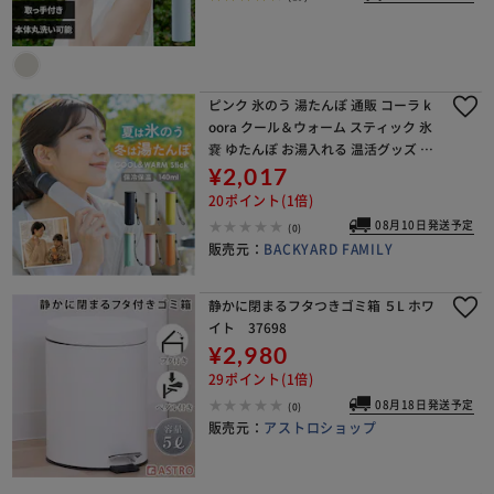
ピンク 氷のう 湯たんぽ 通販 コーラ k
oora クール＆ウォーム スティック 氷
嚢 ゆたんぽ お湯入れる 温活グッズ 夏
冷感グッズ 2way ひょうのう クールス
¥2,017
ティック ウォームスティック ア
20ポイント(1倍)
08月10日発送予定
※ご確認ください
(0)
販売元：
BACKYARD FAMILY
カートに入れる
購入手続きへ
静かに閉まるフタつきゴミ箱 ５L ホワ
イト 37698
¥2,980
29ポイント(1倍)
08月18日発送予定
(0)
販売元：
アストロショップ