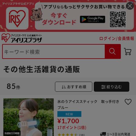
ログイン/会員情報
その他生活雑貨の通販
85
件
おすすめ順
絞り込む
氷のうアイススティック 取っ手付き
ブルー
NEW
¥1,700
17ポイント(1倍)
1～3日以内発送
(19)