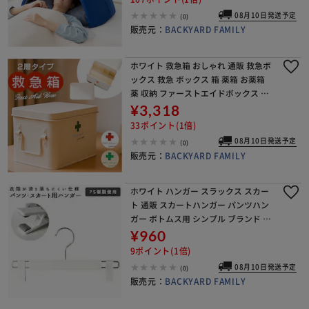
08月10日発送予定
(0)
販売元：
BACKYARD FAMILY
ホワイト 救急箱 おしゃれ 通販 救急ボ
ックス 救急 ボックス 箱 薬箱 お薬箱
薬 収納 ファーストエイドボックス 収
納ボックス 収納ケース 大きめ 大容量
¥3,318
スチール HF-902 SoiN ソワン
33ポイント(1倍)
08月10日発送予定
(0)
販売元：
BACKYARD FAMILY
ホワイト ハンガー スラックス スカー
ト 通販 スカートハンガー パンツハン
ガー ボトムス用 シンプル ブランド コ
ーベルクローゼット レディース メン
¥960
ズ用 プラスチックハンガー おしゃれ
9ポイント(1倍)
衣類 収納
08月10日発送予定
(0)
販売元：
BACKYARD FAMILY