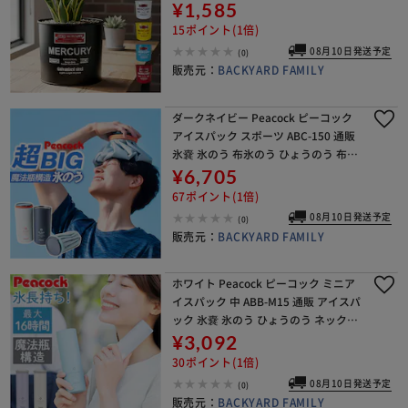
おもちゃ箱 マルチボックス ランドリ
¥1,585
ーボックス アメリカン シンプル レト
15ポイント(1倍)
ロ
08月10日発送予定
(0)
販売元：
BACKYARD FAMILY
ダークネイビー Peacock ピーコック
アイスパック スポーツ ABC-150 通販
氷嚢 氷のう 布氷のう ひょうのう 布タ
イプ 保冷 ひんやり 冷却 クールダウン
¥6,705
冷やす しっかり冷やす 肌に
67ポイント(1倍)
08月10日発送予定
(0)
販売元：
BACKYARD FAMILY
ホワイト Peacock ピーコック ミニア
イスパック 中 ABB-M15 通販 アイスパ
ック 氷嚢 氷のう ひょうのう ネックク
ーラー 保冷 ひんやり 冷却 暑さ対策 冷
¥3,092
やす ミニ 小さめ 小さい
30ポイント(1倍)
08月10日発送予定
(0)
販売元：
BACKYARD FAMILY