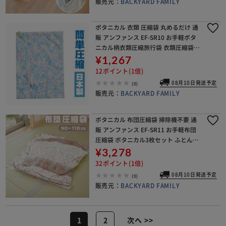
販売元：
BACKYARD FAMILY
ボタニカル 衣類 圧縮袋 丸めるだけ 通
販 アンファンス EF-SR10 お手軽ボタ
ニカル柄衣類圧縮旅行袋 衣類圧縮袋旅
行用 衣類圧縮袋 旅行用圧縮袋 衣類収
¥1,267
納 掃除機不要 おしゃれ かわいい 収納
12ポイント(1倍)
用
08月10日発送予定
(0)
販売元：
BACKYARD FAMILY
ボタニカル 布団圧縮袋 掃除機不要 通
販 アンファンス EF-SR11 お手軽布団
圧縮袋 ボタニカル3枚セット ふとん圧
縮袋 布団 収納袋 圧縮袋 おしゃれ かわ
¥3,278
いい ふとん 収納用品 押し入れ収納
32ポイント(1倍)
08月10日発送予定
(0)
販売元：
BACKYARD FAMILY
1
2
次へ >>