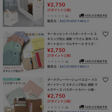
リモコン ラック 持ち運び 調味料ラッ
¥2,750
ク キッチン グッズ かわいい おし
27ポイント(1倍)
08月10日発送予定
(0)
販売元：
BACKYARD FAMILY
サーモンピンク パスポートケース ス
キミング防止 通販 ゾウさん 財布 パス
ポートカバー マルチケース ぞうさん
小銭入れ セキュリティポーチ カード
¥2,750
現金 チケット 海外旅行 LIZDAYS リズ
27ポイント(1倍)
デ
08月10日発送予定
(0)
販売元：
BACKYARD FAMILY
ダークグレーベージュ/イエロー パス
ポートケース スキミング防止 通販 マ
ルチケース パスポートカバー 小銭入
れ 財布 セキュリティポーチ カード 現
¥2,750
金 航空券 SIMカード入れ 海外旅行 LIZ
27ポイント(1倍)
DA
08月10日発送予定
(0)