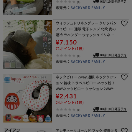
08月10日発送予定
(0)
販売元：
BACKYARD FAMILY
ウォッシュドリネングレー クリッパン
アイピロー 通販 電子レンジ 北欧 麦の
温冷 ラベンダー ウォッシュドリネン
ホットパック クールパック リラック
¥7,150
ス 安眠グッズ クリスマス 敬老の日 父
71ポイント(1倍)
の日 母
08月10日発送予定
(0)
販売元：
BACKYARD FAMILY
ネックピロー 2way 通販 ネッククッシ
ョン 首枕 トラベルピロー ネック枕 2
WAYネックピロー クッション 2WAY
ぬいぐるみ 日本モチーフ キッズ 子ど
¥2,431
も用 子供 キッズ用 もちもち 旅行
24ポイント(1倍)
08月10日発送予定
(0)
販売元：
BACKYARD FAMILY
アンティークゴールド フック 壁掛け 5