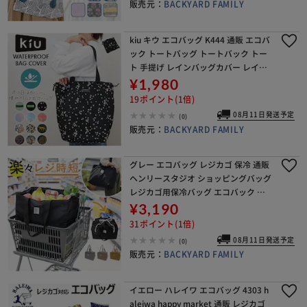
販売元：
BACKYARD FAMILY
kiu キウ エコバッグ K444 通販 エコバ
ック トートバッグ トートバック トー
ト 手提げ レインバッグカバー レイン
バックカバー サブバッグ サブバック
¥1,980
雨よけ 撥水 コンパクト パッカブル
19ポイント(1倍)
08月11日発送予定
(0)
販売元：
BACKYARD FAMILY
グレー エコバッグ レジカゴ 保冷 通販
ヘンリースタジオ ショッピングバッグ
レジカゴ用保冷バッグ エコバック レ
ジバッグ レジカゴ型 折りたたみ バッ
¥3,190
グ 買い物バッグ保冷 サブバッグ コン
31ポイント(1倍)
パクト
08月11日発送予定
(0)
販売元：
BACKYARD FAMILY
イエロー ハレイワ エコバッグ 4303 h
aleiwa happy market 通販 レジカゴ