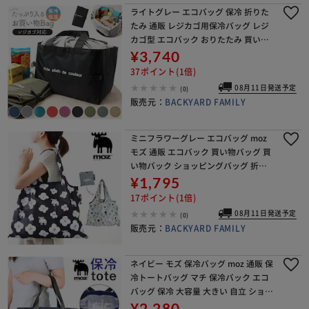
ライトグレー エコバッグ 保冷 折りた
たみ 通販 レジカゴ用保冷バッグ レジ
カゴ型 エコバック おりたたみ 買い物
バッグ保冷 買い物袋 エコバッグマチ
¥3,740
付き エコ バッグ バック 保温 コンパク
37ポイント(1倍)
ト マチ
08月11日発送予定
(0)
販売元：
BACKYARD FAMILY
ミニフラワーグレー エコバッグ moz
モズ 通販 エコバック 買い物バッグ 買
い物バック ショッピングバッグ 折り
たたみ コンパクト おしゃれ 大人 ブラ
¥1,795
ンド 大容量 大きめ オシャレ かわいい
17ポイント(1倍)
折
08月11日発送予定
(0)
販売元：
BACKYARD FAMILY
ネイビー モズ 保冷バッグ moz 通販 保
冷トートバッグ マチ 保冷バック エコ
バッグ 保冷 大容量 大きい 自立 ショッ
ピングバッグ 保冷機能付 買い物バッ
¥2,280