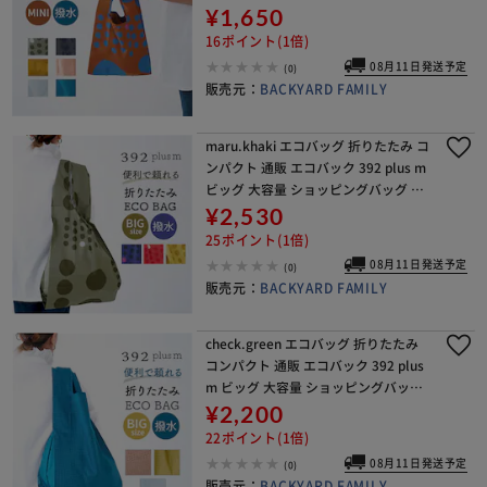
ッグ お買い物バック おりたたみ 折り
¥1,650
畳み サブバッグ サブバック
16ポイント(1倍)
08月11日発送予定
(0)
販売元：
BACKYARD FAMILY
maru.khaki エコバッグ 折りたたみ コ
ンパクト 通販 エコバック 392 plus m
ビッグ 大容量 ショッピングバッグ お
買い物バッグ お買い物バック おりた
¥2,530
たみ 折り畳み サブバッグ
25ポイント(1倍)
08月11日発送予定
(0)
販売元：
BACKYARD FAMILY
check.green エコバッグ 折りたたみ
コンパクト 通販 エコバック 392 plus
m ビッグ 大容量 ショッピングバッグ
お買い物バッグ お買い物バック おり
¥2,200
たたみ 折り畳み サブバッグ
22ポイント(1倍)
08月11日発送予定
(0)
販売元：
BACKYARD FAMILY