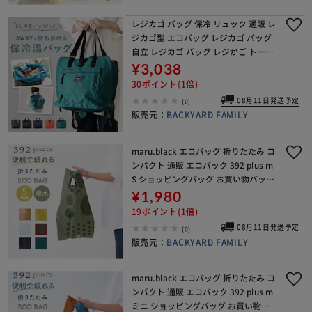
レジカゴ バッグ 保冷 リュック 通販 レ
ジカゴ型 エコバッグ レジカゴ バッグ
自立 レジカゴ バッグ レジかご トート
バック かばん 大容量 マチ広 保温 キャ
¥3,038
リーオン 背面ポケット シンプル
30ポイント(1倍)
08月11日発送予定
(0)
販売元：
BACKYARD FAMILY
maru.black エコバッグ 折りたたみ コ
ンパクト 通販 エコバック 392 plus m
S ショッピングバッグ お買い物バッグ
お買い物バック おりたたみ 折り畳み
¥1,980
サブバッグ サブバック
19ポイント(1倍)
08月11日発送予定
(0)
販売元：
BACKYARD FAMILY
maru.black エコバッグ 折りたたみ コ
ンパクト 通販 エコバック 392 plus m
ミニ ショッピングバッグ お買い物バ