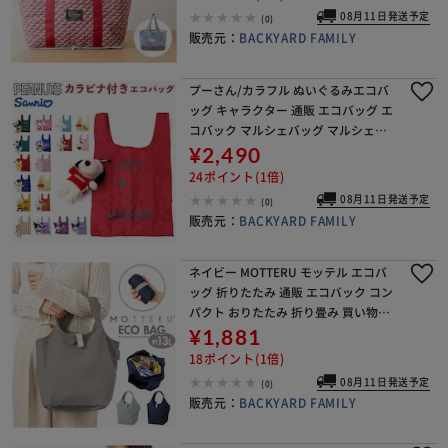
08月11日発送予定
(0)
販売元：
BACKYARD FAMILY
プーさん/カラフル ぬいぐるみエコバ
ッグ キャラクター 通販 エコバッグ エ
コバック マルシェバッグ マルシェバ
ック 手提げ トート 収納 トートバッグ
¥2,490
トートバック お買い物バッグ カラビ
24ポイント(1倍)
ナ付 マス
08月11日発送予定
(0)
販売元：
BACKYARD FAMILY
ネイビー MOTTERU モッテル エコバ
ッグ 折りたたみ 通販 エコバック コン
パクト おりたたみ 折り畳み 買い物バ
ッグ 買い物バック 入れやすい 出しや
¥1,881
すい 使いやすい トート 手提げ クルリ
18ポイント(1倍)
ト
08月11日発送予定
(0)
販売元：
BACKYARD FAMILY