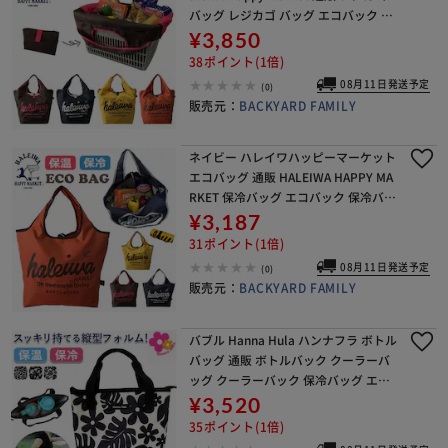
バッグ レジカゴ バッグ エコバック た
ためる 折りたたみ 折り畳み 大容量 マ
¥3,850
チ広 マチ付き マチ
38ポイント(1倍)
08月11日発送予定
(0)
販売元：
BACKYARD FAMILY
ネイビー ハレイワハッピーマーケット
エコバッグ 通販 HALEIWA HAPPY MA
RKET 保冷バッグ エコバック 保冷バッ
ク お買い物バッグ ショッピングバッ
¥3,187
グ サブバッグ ファスナー 折りた
31ポイント(1倍)
08月11日発送予定
(0)
販売元：
BACKYARD FAMILY
バブル Hanna Hula ハンナフラ ボトル
バッグ 通販 ボトルバック クーラーバ
ッグ クーラーバック 保冷バッグ エコ
バッグ 保冷バック エコバック 2ボトル
¥3,520
バッグ 軽量 軽い ボトルケース ボ
35ポイント(1倍)