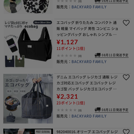
08月11日発送予定
(0)
販売元：
BACKYARD FAMILY
エコバッグ 折りたたみ コンパクト 通
販 軽量 マイバッグ 男性 コンビニ ショ
ッピングバッグ おしゃれ シンプル 無
地 携帯 バック ブランド ムウマージュ
¥1,127
レジ袋 コンビニ袋 コンビニエコバッ
11ポイント(1倍)
グ
08月11日発送予定
(0)
販売元：
BACKYARD FAMILY
デニム エコバッグ レジカゴ 通販 レジ
カゴ対応エコバッグ エコバック レジ
カゴ型 バッグ レジカゴエコバッグ レ
ジかご バック 買い物バッグ ショッピ
¥2,321
ングバッグ 保冷 保温 折りたたみ マチ
23ポイント(1倍)
広 大容
08月11日発送予定
(0)
販売元：
BACKYARD FAMILY
982040016.オリーブ エコバッグ レジ