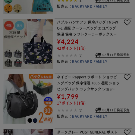
(1)
販売元：
BACKYARD FAMILY
バブル ハンナフラ 保冷バッグ TNS-W
C-L 通販 クーラーバッグ エコバッグ
保温 保冷 ソフトクーラーボックス 大
容量 Hanna Hula おしゃれ かわいい
¥4,224
可愛い 柄 パターン レジャー
42ポイント(1倍)
08月11日発送予定
(0)
販売元：
BACKYARD FAMILY
ネイビー Rapport ラポート ショッピ
ングバッグ 保冷保温 7605 通販 ショッ
ピングバック ラックサック ショッピ
ングリュック ショッピング リュック
¥1,799
エコバッグ エコバック 買い物バッグ
17ポイント(1倍)
08月11日発送予定
(0)
販売元：
BACKYARD FAMILY
ダークグレー POST GENERAL ポスト