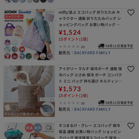
miffy/並ぶ エコバッグ 折りたたみ キ
ャラクター 通販 折りたたみバッグ シ
ョッピングバッグ お買い物バッグ お
買い物袋 エコバック 折り畳みバッグ
¥1,524
大容量 大きめ 軽量 軽い かわいい 肩掛
15ポイント(1倍)
け
08月11日発送予定
(0)
販売元：
BACKYARD FAMILY
アイボリー マルチ 保冷ポーチ 通販 保
冷バッグ 小さめ 保冷 ポーチ コンパク
ト ミニ バッグ 持ち運び キルティング
ストラップ クレエ ドリンク ネックク
¥1,573
ーラー ベビーカー レディース ギフト
15ポイント(1倍)
08月11日発送予定
(0)
販売元：
BACKYARD FAMILY
ネコまるけ・グレー エコバッグ 保冷
保温 通販 お買い物バッグ ショッピン
グバッグ 保冷保温エコバッグ 保冷バ