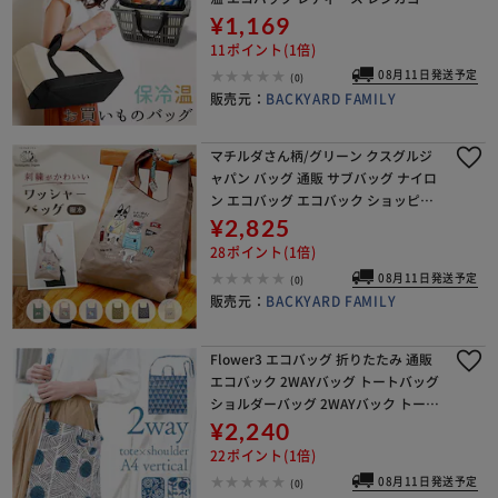
応 お買いものバッグ 軽め 軽い 軽量 お
¥1,169
しゃれ お洒落 買物 レジャー ショッピ
11ポイント(1倍)
ング
08月11日発送予定
(0)
販売元：
BACKYARD FAMILY
マチルダさん柄/グリーン クスグルジ
ャパン バッグ 通販 サブバッグ ナイロ
ン エコバッグ エコバック ショッピン
グバッグ レジ袋 ハンドルロープ付き
¥2,825
コンパクト 軽量 丈夫 マチ広 レディー
28ポイント(1倍)
ス メン
08月11日発送予定
(0)
販売元：
BACKYARD FAMILY
Flower3 エコバッグ 折りたたみ 通販
エコバック 2WAYバッグ トートバッグ
ショルダーバッグ 2WAYバック トート
バック ショルダーバック 折りたたみ
¥2,240
エコバッグ 折りたたみバッグ コンパ
22ポイント(1倍)
08月11日発送予定
(0)