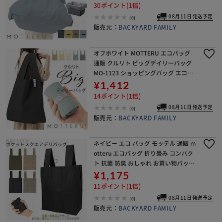
ッカブル 折りたたみ サブバッグ
30ポイント(1倍)
08月11日発送予定
(0)
販売元：
BACKYARD FAMILY
オフホワイト MOTTERU エコバッグ
通販 クルリト ビッグデイリーバッグ
MO-1123 ショッピングバッグ エコバ
ック 大容量 サブバッグ 大きめ 大きい
¥1,412
サブバック お買い物バッグ おしゃれ
14ポイント(1倍)
08月11日発送予定
(0)
販売元：
BACKYARD FAMILY
ネイビー エコ バッグ モッテル 通販 m
otteru エコバッグ 折り畳み コンパク
ト 抗菌 防臭 おしゃれ お買い物バッグ
買い物バッグ 軽量 デリバッグ 無地 レ
¥1,175
ジ袋 スクエア プチギフト サブ
11ポイント(1倍)
08月11日発送予定
(0)
販売元：
BACKYARD FAMILY