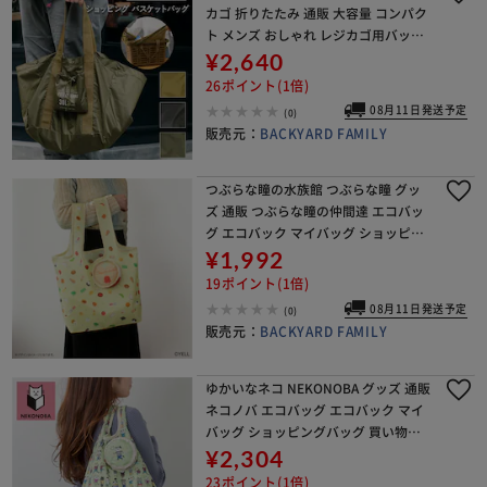
カゴ 折りたたみ 通販 大容量 コンパク
ト メンズ おしゃれ レジカゴ用バッグ
レジかご用バッグ レジかご ショッピ
¥2,640
ング バスケットバッグ シンプル トー
26ポイント(1倍)
08月11日発送予定
(0)
販売元：
BACKYARD FAMILY
つぶらな瞳の水族館 つぶらな瞳 グッ
ズ 通販 つぶらな瞳の仲間達 エコバッ
グ エコバック マイバッグ ショッピン
グバッグ 買い物バッグ 折りたたみバ
¥1,992
ッグ お買い物袋 サブバッグ 折りたた
19ポイント(1倍)
み コンパクト
08月11日発送予定
(0)
販売元：
BACKYARD FAMILY
ゆかいなネコ NEKONOBA グッズ 通販
ネコノバ エコバッグ エコバック マイ
バッグ ショッピングバッグ 買い物バ
ッグ 折りたたみバッグ お買い物袋 サ
¥2,304
ブバッグ 折りたたみ コンパクト 軽量
23ポイント(1倍)