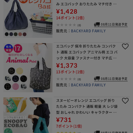
み エコバック おりたたみ マチ付き 折
り畳み マチ広 コンパクト 軽量 9012
¥1,428
買い物袋 レジカゴ 買い物 スーパー
14ポイント(1倍)
08月11日発送予定
(0)
販売元：
BACKYARD FAMILY
エコバッグ 保冷 折りたたみ コンパク
ト 通販 エコバック アニマル柄 エコ バ
ック 大容量 ファスナー付き マチ広 マ
チ付き 折り畳み 軽量 マチあり 4321
¥1,373
買い物袋 おりたたみ 保温 動物 買
13ポイント(1倍)
08月11日発送予定
(0)
販売元：
BACKYARD FAMILY
スヌーピーオレンジ エコバッグ 折り
たたみ コンパクト 通販 軽量 大 レジ袋
型 おしゃれ かわいい キャラクター ス
ヌーピー コンビニ シンプル フック付
¥731
き サブバッグ ショッピングバッグ 買
7ポイント(1倍)
い物
08月11日発送予定