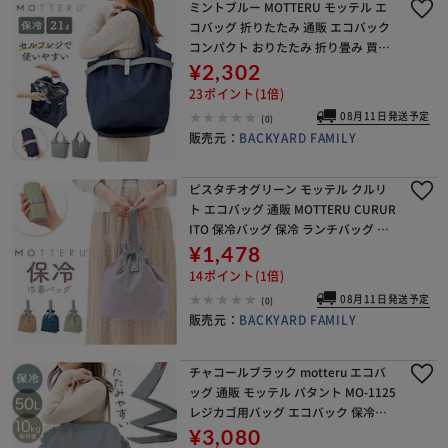
ミントブルー MOTTERU モッテル エ
コバッグ 折りたたみ 通販 エコバック
コンパクト おりたたみ 折り畳み 買い
物バッグ 買い物バック 入れやすい 出
¥2,302
しやすい 使いやすい トート 手提げ ク
23ポイント(1倍)
ル
08月11日発送予定
(0)
販売元：
BACKYARD FAMILY
ピスタチオグリーン モッテル クルリ
ト エコバッグ 通販 MOTTERU CURUR
ITO 保冷バッグ 保冷 ランチバッグ ラ
ンチバック エコバック 保冷バック 保
¥1,478
冷トート 折りたたみ コンパクト 巾
14ポイント(1倍)
08月11日発送予定
(0)
販売元：
BACKYARD FAMILY
チャコールブラック motteru エコバ
ッグ 通販 モッテル パタント MO-1125
レジカゴ用バッグ エコバック 保冷バ
ッグ 大容量 折り畳み ポケッタブル パ
¥3,080