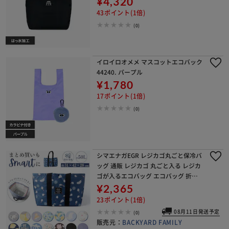
¥4,320
43ポイント(1倍)
(0)
イロイロオメメ マスコットエコバック
44240. パープル
¥1,780
17ポイント(1倍)
(0)
シマエナガEGR レジカゴ丸ごと保冷バ
ッグ 通販 レジカゴ 丸ごと入る レジカ
ゴが入るエコバッグ エコバッグ 折り
たたみ 買い物バッグ 保冷バック レジ
¥2,365
カゴ用 レジかご用 ソフトクーラーボ
23ポイント(1倍)
ックス エコ
08月11日発送予定
(0)
販売元：
BACKYARD FAMILY