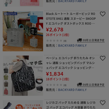
販売元：
BACKYARD FAMILY
Black ルートート ルーガービッジ RO
OTOTE 8461 通販 スヌーピー SNOOP
Y エコバッグ ダストボックス ROO Ga
rbage 資源ごみ ゴミ箱 ごみ箱 分別ゴ
¥2,678
ミ箱 簡易ゴミ箱
26ポイント(1倍)
08月11日発送予定
(0)
販売元：
BACKYARD FAMILY
ベージュ エコバッグ 折りたたみ オシ
ャレ 通販 ショッピングバッグ マルシ
ェバッグ エコバック ショッピングバ
ック マイバッグ ショッパー 折り畳み
¥1,834
おしゃれ マチ広 レディース メンズ 買
18ポイント(1倍)
い物バッ
08月11日発送予定
(0)
販売元：
BACKYARD FAMILY
レジカゴ バッグ たためる 通販 レジカ
ゴ バッグ エコバッグ 大容量 折りたた