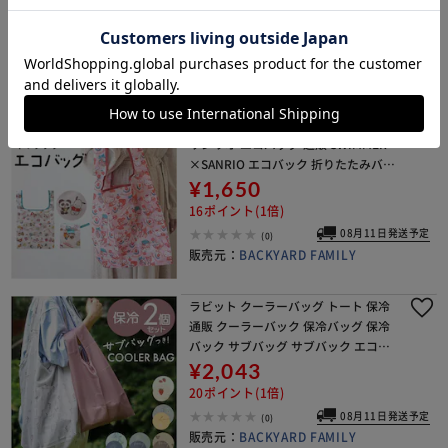
ット レジかご カゴサイズ ショッピン
¥1,806
グバッグ 収納 大容量 ブランド CURU
18ポイント(1倍)
R
08月11日発送予定
(0)
販売元：
BACKYARD FAMILY
SWIMMERXSANRIO/ピンク スイマー
サンリオ エコバッグ 通販 SWIMMER
×SANRIO エコバック 折りたたみバッ
グ 買い物バッグ お買い物バッグ お買
¥1,650
い物バック サブバッグ 折りた
16ポイント(1倍)
08月11日発送予定
(0)
販売元：
BACKYARD FAMILY
ラビット クーラーバッグ トート 保冷
通販 クーラーバック 保冷バッグ 保冷
バック サブバッグ サブバック エコバ
ッグ エコバック 保冷エコバッグ 保冷
¥2,043
エコバック 手提げ トートバッグ トー
20ポイント(1倍)
トバック
08月11日発送予定
(0)
販売元：
BACKYARD FAMILY