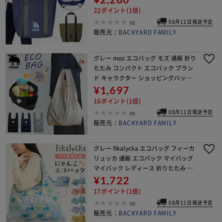
グ 買い物バック おしゃれ シンプル ブ
22ポイント(1倍)
08月11日発送予定
(0)
販売元：
BACKYARD FAMILY
グレー moz エコバッグ モズ 通販 折り
たたみ コンパクト エコバック ブラン
ド キャラクター ショッピングバッグ
おしゃれ 北欧 サブバッグ 軽量 軽い 反
¥1,697
射 リフレクト カラビナ付き ダイカッ
16ポイント(1倍)
08月11日発送予定
(0)
販売元：
BACKYARD FAMILY
グレー fikalycka エコバッグ フィーカ
リュッカ 通販 エコバック マイバッグ
マイバック レディース 折りたたみ か
わいい 2way マチ広 マチ付き コンパ
¥1,722
クト 可愛い おしゃれ 猫グッズ
17ポイント(1倍)
08月11日発送予定
(0)
販売元：
BACKYARD FAMILY