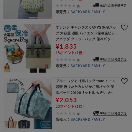
キ
08月11日発送予定
(0)
販売元：
BACKYARD FAMILY
オレンジ キャンプス CAMPS 保冷バッ
グ 大容量 通販 ハイエンド保冷温ビッ
グバッグ クーラーバッグ 保冷バック
クーラーバック レジャーバッグ ファ
¥1,835
スナー 大きめ エコバッグ 大型 お弁当
18ポイント(1倍)
花見
08月11日発送予定
(0)
販売元：
BACKYARD FAMILY
ブルー レジカゴ用バッグ tone トーン
通販 折りたたみレジかご用バッグ 保
冷バッグ 20l 20リットル 大きい 大容
量 コンパクト 収納 レジかご レジカゴ
¥2,053
巾着タイプ メッシュ 内ポケット
20ポイント(1倍)
08月11日発送予定
(0)
販売元：
BACKYARD FAMILY