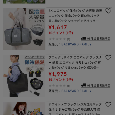
BK エコバッグ 保冷バッグ 大容量 通販
エコバック 保冷バック 買い物バッグ
買い物バック ショッピングバッグ シ
ョッピングバック 買い物 保冷 保温 折
¥1,617
りたたみ 折り畳み ショッピング コン
16ポイント(1倍)
パク
08月11日発送予定
(0)
販売元：
BACKYARD FAMILY
ブラック Lサイズ エコバッグ ファスナ
ー 通販 エコバック マルシェバッグ 買
い物バッグ マルシェバック 保冷保温
洗える 手洗い 折りたたみ 折り畳み 軽
¥1,975
量 軽い コンパクト マチ広 アルミコー
19ポイント(1倍)
テ
08月11日発送予定
(0)
販売元：
BACKYARD FAMILY
ホワイトｘブラック レジカゴ用バッグ
保冷 レジかご用バッグ 単品購入可 保
温 エコバック レディース レジカゴ対