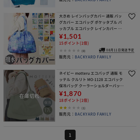
大きめ レインバッグカバー 通販 バッ
グカバー エコバッグ ポケッタブル パ
ッカブル エコバック レインカバー 手
提げバッグ トートバッグ 撥水 はっ水
¥1,501
旅行バッグ 旅行用 サブバッグ レディ
15ポイント(1倍)
ース 大
08月11日発送予定
(0)
販売元：
BACKYARD FAMILY
ネイビー motteru エコバッグ 通販 モ
ッテル クルリト MO-1128 エコバック
保冷バッグ クーラーショルダーバッグ
ショルダーバック 肩掛け 丸める 折り
¥1,870
畳み 折りたたみ ポケッタブル
18ポイント(1倍)
(1)
販売元：
BACKYARD FAMILY
1