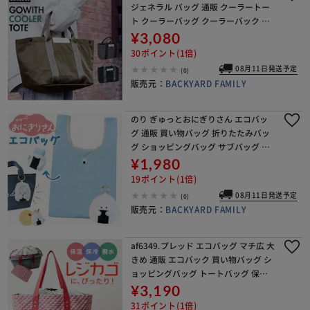
ジェネラル バッグ 通販 クーラートー
ト クーラーバッグ クーラーバック 保
冷バッグ 保冷バック 保冷トートバッ
¥3,080
グ エコバッグ トートバッグ 保冷 保温
30ポイント(1倍)
08月11日発送予定
(0)
販売元：
BACKYARD FAMILY
のり ぎゅっとおにぎりさん エコバッ
グ 通販 買い物バッグ 折りたたみバッ
グ ショッピングバッグ サブバッグ お
買い物バッグ 折りたたみ コンパクト
¥1,980
軽量 軽い キャラクター かわいい マス
19ポイント(1倍)
コット付き
08月11日発送予定
(0)
販売元：
BACKYARD FAMILY
af6349.プレッド エコバッグ マチ広 大
きめ 通販 エコバック 買い物バッグ シ
ョッピングバッグ トートバッグ 保冷
バッグ バック 折りたたみ 大容量 コン
¥3,190
パクト 軽量 丈夫 アットファースト
31ポイント(1倍)