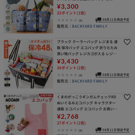
ッグ エコバック クスグルジャパン Ku
¥3,300
suguru Japan レジカゴ 折りたたみ 大
33ポイント(1倍)
08月11日発送予定
(0)
販売元：
BACKYARD FAMILY
ブラック クーラーバッグ レジまる 通
販 保冷バッグ エコバッグ 折りたたみ
買い物バッグ レジカゴが入る レジカ
ゴ用 レジかご用 ソフトクーラーボッ
¥3,430
クス 保冷 バッグ 大容量 軽量 肩掛け
34ポイント(1倍)
手提げ
08月11日発送予定
(0)
販売元：
BACKYARD FAMILY
くまのがっこうギンガムチェックRD
ぬいぐるみエコバッグ キャラクター
通販 エコバッグ エコバック お買い物
バッグ ショッピングバッグ マルシェ
¥2,768
バッグ お買い物かばん 手提げ トート
27ポイント(1倍)
ぬいぐるみ マ
08月11日発送予定
(0)