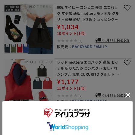
006.ネイビー コンビニ 弁当 エコバッ
グ マチ広 通販 motteru モッテル クル
リト 軽量 軽い 小さめ ショッピングバ
ッグ お買い物バッグ サブバッグ おし
¥1,034
ゃれ シンプル 無地 小さい ミ
10ポイント(1倍)
08月11日発送予定
(0)
販売元：
BACKYARD FAMILY
レッド motteru エコバッグ 通販 モッ
テル 折りたたみ コンパクト おしゃれ
シンプル 無地 CURURITO クルリト リ
サイクルフラットバッグ メンズ レデ
¥1,177
ィース 折り畳み 肩掛け 軽量
11ポイント(1倍)
08月11日発送予定
(0)
販売元：
BACKYARD FAMILY
ネイビー レジカゴ エコバッグ 通販 折
りたたみ バッグ レジカゴ バッグ 折り
畳み エコバック マイバッグ カゴにセ