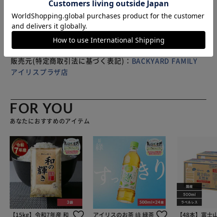
じめご了承ください。
販売元(特定商取引法に基づく表記)：
BACKYARD FAMILY
アイリスプラザ店
FOR YOU
あなたにおすすめのアイテム
【15kg】令和7年産 和
アイリスのお茶 綠 緑茶
【48本】富士