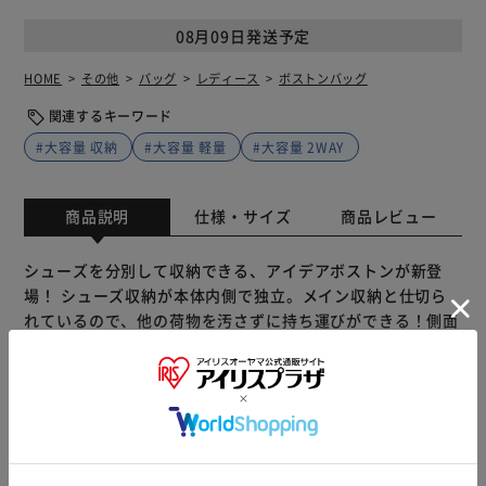
08月09日発送予定
HOME
その他
バッグ
レディース
ボストンバッグ
関連するキーワード
#大容量 収納
#大容量 軽量
#大容量 2WAY
商品説明
仕様・サイズ
商品レビュー
シューズを分別して収納できる、アイデアボストンが新登
場！ シューズ収納が本体内側で独立。メイン収納と仕切ら
れているので、他の荷物を汚さずに持ち運びができる！側面
のラウンドファスナーから簡単に出し入れが可能！ 長さ調
節可能なショルダーベルトが付属しているので、手持ちでも
肩掛けでも使える2WAY仕様。 容量は約43リットルとたっ
ぷり。 シューズだけでなく汚れ物の分別収納にも。スポー
ツや旅行に大活躍！
もっと見る
※製品は予告なく仕様を変更する場合がございます。あらか