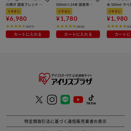
の輝き 国産ブレンド 5
500ml×24本 国産茶葉
水 500ml ラ
kg×3袋
100％使用
イチオシ
イチオシ
イチオシ
¥6,980
¥1,780
¥1,980
(4677)
(4326)
(6
カートに入れる
カートに入れる
カートに
特定商取引法に基づく通信販売業者の表示