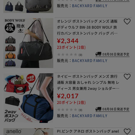
販売元：
BACKYARD FAMILY
オレンジ ボストンバッグ メンズ 通販
ボディウルフ BW-38 BODY WOLF 旅
行カバン ボストンバック バッグ バッ
ク 修学旅行バッグ 大容量 はっ水 撥水
¥2,344
大きめ おしゃれ カジュアル か
23ポイント(1倍)
08月08日発送予定
(0)
販売元：
BACKYARD FAMILY
ネイビー ボストンバッグ メンズ 旅行
通販 大容量 おしゃれ シンプル 無地 レ
ディース 男女兼用 2way ショルダーバ
ッグ 斜めがけ 肩掛け 修学旅行 宿泊学
¥2,017
習 黒 ブラック 高校生 大学生 出
20ポイント(1倍)
08月08日発送予定
(0)
販売元：
BACKYARD FAMILY
PI.ピンク アネロ ボストンバッグ anel