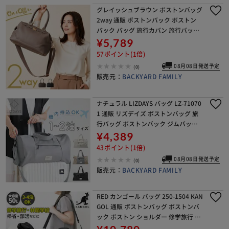
グレイッシュブラウン ボストンバッグ
2way 通販 ボストンバック ボストン
バック バッグ 旅行カバン 旅行バッグ
旅行バック トラベルバッグ トラベル
¥5,789
バック トートバッグ トートバック RE
57ポイント(1倍)
AI
08月08日発送予定
(0)
販売元：
BACKYARD FAMILY
ナチュラル LIZDAYS バッグ LZ-71070
1 通販 リズデイズ ボストンバッグ 旅
行バッグ ボストンバック ジムバッグ
マザーズバッグ 旅行 修学旅行 斜めが
¥4,389
け 肩掛け レディース 大容量
43ポイント(1倍)
08月08日発送予定
(0)
販売元：
BACKYARD FAMILY
RED カンゴール バッグ 250-1504 KAN
GOL 通販 ボストンバッグ ボストンバ
ック ボストン ショルダー 修学旅行 小
学生 高校生 中学生 男子 女子 レディー