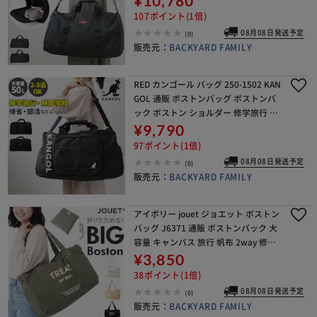
¥10,780
ス メンズ 旅行 50L
107ポイント(1倍)
08月08日発送予定
(0)
販売元：
BACKYARD FAMILY
RED カンゴール バッグ 250-1502 KAN
GOL 通販 ボストンバッグ ボストンバ
ック ボストン ショルダー 修学旅行 小
学生 高校生 中学生 男子 女子 レディー
¥9,790
ス メンズ 旅行 45L
97ポイント(1倍)
08月08日発送予定
(0)
販売元：
BACKYARD FAMILY
アイボリー jouet ジョエット ボストン
バッグ J6371 通販 ボストンバック 大
容量 キャンバス 旅行 帆布 2way 修学
旅行 レディース メンズ 1泊 2泊 大型
¥3,850
おしゃれ 大きい 折りた
38ポイント(1倍)
08月08日発送予定
(0)
販売元：
BACKYARD FAMILY