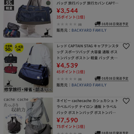
バッグ 旅行バッグ 旅行カバン CAPTAI
N STAG 1313 修学旅行 小学生 中学生
¥3,544
高校生 メンズ レディース 男の
35ポイント(1倍)
08月08日発送予定
(0)
販売元：
BACKYARD FAMILY
レッド CAPTAIN STAG キャプテンスタ
ッグ スポーツバッグ 大容量 通販 ボス
トンバッグ ボストン 軽量 バッグ 大容
量 男の子 女の子 修学旅行 キッズ ジュ
¥4,539
ニア レディース メンズ 男女
45ポイント(1倍)
08月08日発送予定
(0)
販売元：
BACKYARD FAMILY
ネイビー cachecache カシュカシュ ト
ラベルバッグ ナイロン 通販 トラベル
バック ボストンバッグ ボストンバッ
ク マザーズバッグ 旅行バッグ ボスト
¥7,590
ン ママバッグ マザーバッグ トート シ
75ポイント(1倍)
08月08日発送予定
(0)