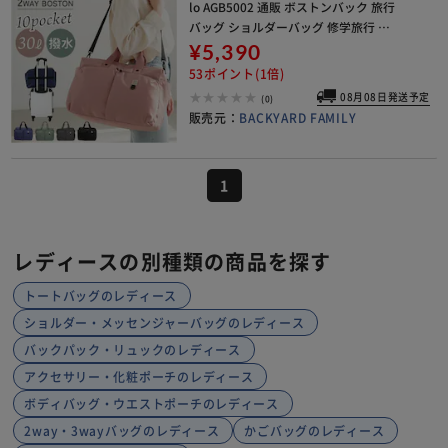
lo AGB5002 通販 ボストンバック 旅行
バッグ ショルダーバッグ 修学旅行 斜
めがけバッグ 肩掛け レディース メン
¥5,390
ズ 大容量 軽量 軽い 撥水
53ポイント(1倍)
08月08日発送予定
(0)
販売元：
BACKYARD FAMILY
1
レディースの別種類の商品を探す
トートバッグのレディース
ショルダー・メッセンジャーバッグのレディース
バックパック・リュックのレディース
アクセサリー・化粧ポーチのレディース
ボディバッグ・ウエストポーチのレディース
2way・3wayバッグのレディース
かごバッグのレディース