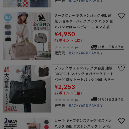
販売元：
BACKYARD FAMILY
ダークグレー ボストンバッグ 40L 通
販 ショルダーバッグ バッグ バック 鞄
カバン かばん レディース メンズ 旅行
修学旅行 大容量 11ポケット キャリー
¥4,950
オン はっ水加工 軽量 ポリキャンバ
49ポイント(1倍)
08月08日発送予定
(0)
販売元：
BACKYARD FAMILY
ブラック ボストンバッグ 大容量 通販
BIGボストンバッグ メガバッグ トート
バッグ 特大 トートバック 140L 大きい
大きめ 大型 スタイリストバッグ メン
¥2,253
ズ レディース 布団入れ バッグ バ
22ポイント(1倍)
08月08日発送予定
(0)
販売元：
BACKYARD FAMILY
カーキ キャプテンスタッグ ボストン
バッグ 通販 ボストンバック トラベル