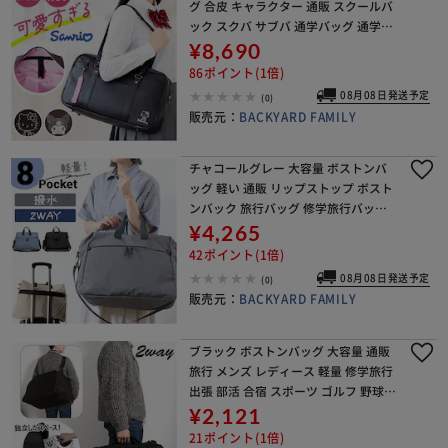
グ 合皮 キャラクター 通販 スクールバ
ック スクバ サブバ 通学バッグ 通学か
ばん 通学カバン 通塾 大きめ 大容量 A
¥8,690
4 B4 女子 男子 高校生 中学生 女子
86ポイント(1倍)
08月08日発送予定
(0)
販売元：
BACKYARD FAMILY
チャコールグレー 大容量 ボストンバ
ッグ 軽い 通販 リップストップ ボスト
ンバック 旅行バッグ 修学旅行バッグ
旅行カバン 1泊2日 旅行かばん 2泊3日
¥4,265
軽量 2way 斜めがけ 肩掛け レディー
42ポイント(1倍)
08月08日発送予定
(0)
販売元：
BACKYARD FAMILY
ブラック ボストンバッグ 大容量 通販
旅行 メンズ レディース 軽量 修学旅行
出張 部活 合宿 スポーツ ゴルフ 野球
サッカー シューズ 収納 分別 ポケット
¥2,121
シンプル 無地 肩掛け ショルダー
21ポイント(1倍)