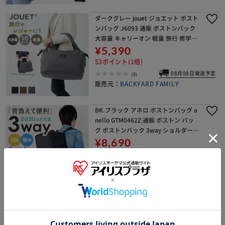
ダークグレー jouet ジョエット ボスト
ンバッグ J6093 通販 ボストンバック
大容量 キャリーオン 軽量 旅行 修学旅
行 レディース メンズ おしゃれ 折りた
¥5,390
たみ キャリーオンバッグ 大きめ
53ポイント(1倍)
08月08日発送予定
(0)
販売元：
BACKYARD FAMILY
BK.ブラック アネロ ボストンバッグ a
nello GTM0462Z 通販 ボストン バッ
グ ボストンバック 3way ショルダー
リュック 大容量 A3 A4 旅行 修学旅行
¥8,690
メンズ レディース
86ポイント(1倍)
08月08日発送予定
(0)
販売元：
BACKYARD FAMILY
09.ダークグレー ボストンバッグ がま
口 通販 レディース メンズ 大容量 バッ
ク かばん カバン キャリーオン スポー