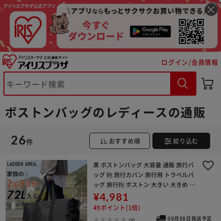
ログイン/会員情報
ボストンバッグのレディースの通販
26
件
おすすめ順
絞り込む
黒 ボストンバッグ 大容量 通販 旅行バ
※ご確認ください
ッグ 鞄 旅行カバン 旅行用 トラベルバ
ッグ 旅行鞄 ボストン 大きい 大きめ 大
カートに入れる
購入手続きへ
型 修学旅行 バッグ 2泊 3泊 ゴルフ ス
¥4,981
ポーツ アウトドア レジャー 旅行
49ポイント(1倍)
08月08日発送予定
(0)