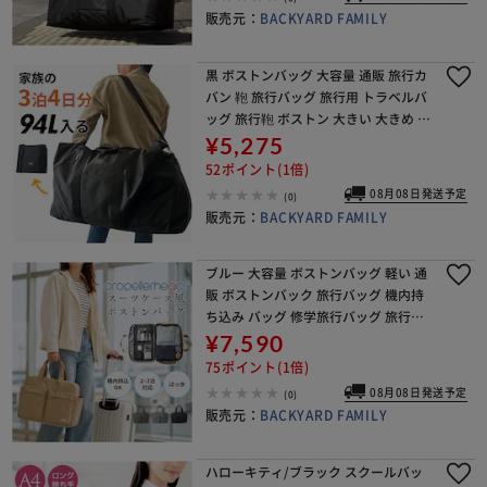
販売元：
BACKYARD FAMILY
黒 ボストンバッグ 大容量 通販 旅行カ
バン 鞄 旅行バッグ 旅行用 トラベルバ
ッグ 旅行鞄 ボストン 大きい 大きめ 大
型 修学旅行 バッグ 4泊 3泊 ゴルフ ス
¥5,275
ポーツ アウトドア レジャー 旅行
52ポイント(1倍)
08月08日発送予定
(0)
販売元：
BACKYARD FAMILY
ブルー 大容量 ボストンバッグ 軽い 通
販 ボストンバック 旅行バッグ 機内持
ち込み バッグ 修学旅行バッグ 旅行カ
バン 1泊2日 キャリーオンバッグ 旅行
¥7,590
かばん 2泊3日 軽量 斜めがけ 肩掛け
75ポイント(1倍)
レ
08月08日発送予定
(0)
販売元：
BACKYARD FAMILY
ハローキティ/ブラック スクールバッ