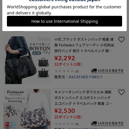
ツバッグ カジュアル シンプル ジム 旅
¥2,578
行 スーツケース固定 オシャレ おしゃ
25ポイント(1倍)
08月08日発送予定
(0)
販売元：
BACKYARD FAMILY
小花.ブラック ボストンバッグ 軽量 通
販 Ferlieden フェアリーデン 小花刺繍
旅行バッグ 旅行 トラベルバッグ 軽い
大容量 女性 ショルダー 斜め掛け キャ
¥2,292
リーオンバッグ おしゃれ かわ
22ポイント(1倍)
08月08日発送予定
(0)
販売元：
BACKYARD FAMILY
キャリーオンバッグ 折りたたみ 通販
ボストンバッグ エコボストンバッグ
エコバッグ トラベルバッグ 軽量 コン
パクト バッグ カバン かばん 持ち運び
¥2,530
おしゃれ かわいい 便利 旅行 出張 ト
25ポイント(1倍)
08月08日発送予定
(0)