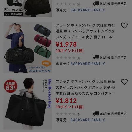
08月08日発送予定
(0)
販売元：
BACKYARD FAMILY
グリーン ボストンバッグ 大容量 旅行
通販 ボストン バッグ ボストンバック
メンズ レディース 女子 男子 ロールボ
ストン 軽量 軽い 修学旅行 キャンプ 1
¥1,978
泊 2泊 3泊 小学生 中学生 高校生
19ポイント(1倍)
08月08日発送予定
(0)
販売元：
BACKYARD FAMILY
ブラック ボストンバッグ 大容量 通販
スタイリストバッグ ボストン 男子 修
学旅行 部活 折りたたみ コンパクト 折
り畳み 軽い 軽量 旅行 レジャー 大きい
¥1,812
大きめ 防災 非常袋 布団 衣類 キャ
18ポイント(1倍)
08月08日発送予定
(0)
販売元：
BACKYARD FAMILY