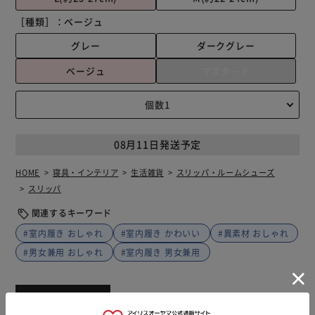
［種類］：
ベージュ
グレー
ダークグレー
ベージュ
マスタード
08月11日発送予定
HOME
寝具・インテリア
生活雑貨
スリッパ・ルームシューズ
スリッパ
関連するキーワード
#室内履き おしゃれ
#室内履き かわいい
#異素材 おしゃれ
#男女兼用 おしゃれ
#室内履き 男女兼用
商品説明
仕様・サイズ
商品レビュー