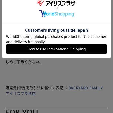
【快適でおしゃれなお家時間を演出】 履きやすさもデザイ
ン性もばっちり。「ヘンリースタジオ スクエアトゥスリッ
パ」。 【おしゃれと個性の絶妙なバランス】 甲部分はしっ
とりとしたリアルフェイク素材。異素材の型押しロゴがアク
セント。 【すっきり履けるスクエアトゥ】 ラウンドよりス
タイリッシュなフォルム。甲全体を覆い、つま先をガード。
【程よいクッション性で疲れにくい】 ふんわり厚みのある
インソール部分が、足裏にかかる衝撃を吸収。柔らかく素足
もっと見る
でも快適◎ 【傷つきや滑りを防ぐ安心設計】 底面はフロー
※製品は予告なく仕様を変更する場合がございます。あらか
リングを傷つけにくい素材、静音効果でパタパタ音を軽減◎
じめご了承ください。
踵に滑り止め付き。 【手洗いできてお手入れがカンタン】
汚れが気になったら、自宅で手洗い可能。お手入れしやす
く、清潔をキープ。 【普段使いも来客用にも重宝】 家族で
お揃いにできる2サイズ展開。ユニセックスなデザインで、
来客用にもおすすめ。 （※）カラーにより、サイズ展開が
販売元(特定商取引法に基づく表記)：
BACKYARD FAMILY
異なります。 【空想上のヘンリースタジオ】 ヘンリースミ
アイリスプラザ店
スさんを創業者とした、空想上の雑貨店。いつもの日常に何
かいいものを加える☆ 【商品配送について】 配送番号なし
の配送になります。
FOR YOU