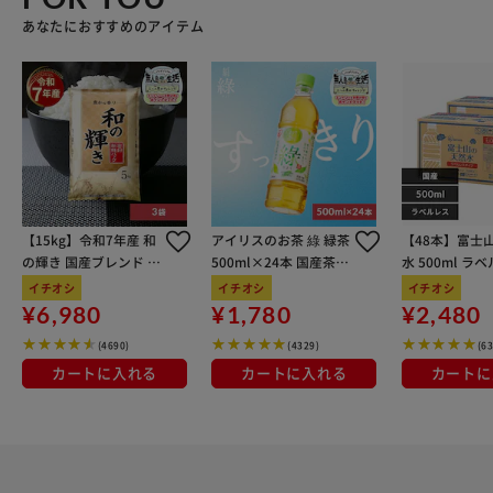
あなたにおすすめのアイテム
【15kg】令和7年産 和
アイリスのお茶 綠 緑茶
【48本】富士
の輝き 国産ブレンド 5
500ml×24本 国産茶葉
水 500ml ラ
kg×3袋
100％使用
イチオシ
イチオシ
イチオシ
¥6,980
¥1,780
¥2,480
(4690)
(4329)
(6
カートに入れる
カートに入れる
カートに