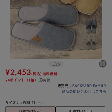
1
/
15
¥2,453
(税込)
送料無料
24ポイント
（1倍）
info
内訳
販売元：
BACKYARD FAMILY
商品の問い合わせはこちら
サイズ：
L(約25-27cm)
L(約25-27cm)
M(約22-24cm)