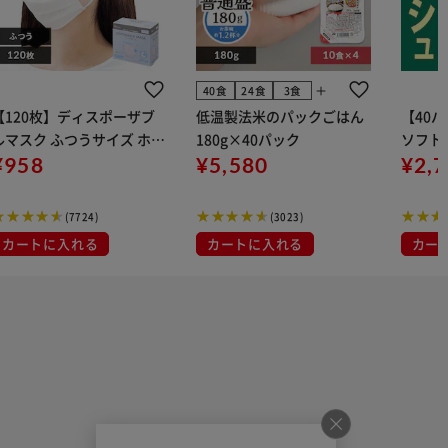
add
40食
24食
3食
【120枚】ディスポーザブ
低温製法米のパックごはん
【40
ルマスク ふつうサイズ ホワ
180g×40パック
ソフトパ
 大容量 DISPOSABLE
¥958
¥5,580
組) 5
¥2,
マスク プリーツマスク 不織
布
(7724)
(3023)
カートに入れる
カートに入れる
カー