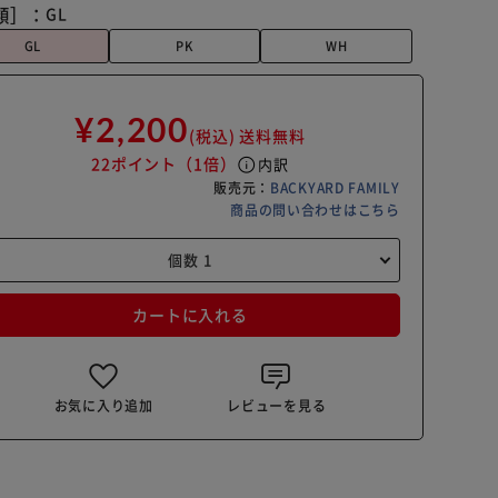
類］：
GL
GL
PK
WH
¥2,200
(税込)
送料無料
22ポイント
（1倍）
info
内訳
販売元：
BACKYARD FAMILY
商品の問い合わせはこちら
カートに入れる
お気に入り追加
レビューを見る