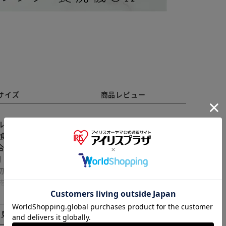
サイズ
商品レビュー
デイリーに活躍する「nicenosh 長角1段ランチ
食べ物を意味する「nicenosh」♪使う人を選ばないナ
合いの濃淡が変わる場合がございます。 【使い勝手の良
※ご確認ください
！学生さんやOLさんにぴったりな容量約550ml。
切り付き。お好みの位置にスライド調節できて、盛り付
蓋を外して電子レンジでの温めOK。温め直せば、いつで
カートに入れる
購入手続きへ
ひとやすみ】 中蓋を外せば、家庭用食洗機に対応。洗い
なランチベルト】 お弁当箱をホールドするランチベルト
と見る
なのに丈夫で頼れる味方】 軽くて割れにくいランチ