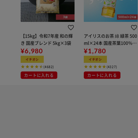
【15kg】令和7年産 和の輝
アイリスのお茶 綠 緑茶 500
き 国産ブレンド 5kg×3袋
ml×24本 国産茶葉100％使
¥6,980
用
¥1,780
イチオシ
イチオシ
(4682)
(4327)
カートに入れる
カートに入れる