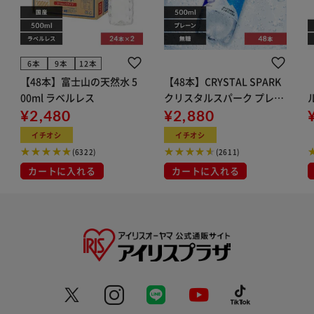
6本
9本
12本
【48本】富士山の天然水 5
【48本】CRYSTAL SPARK
00ml ラベルレス
クリスタルスパーク プレー
¥2,480
ン 500ml
¥2,880
イト
イチオシ
イチオシ
(6322)
(2611)
カートに入れる
カートに入れる