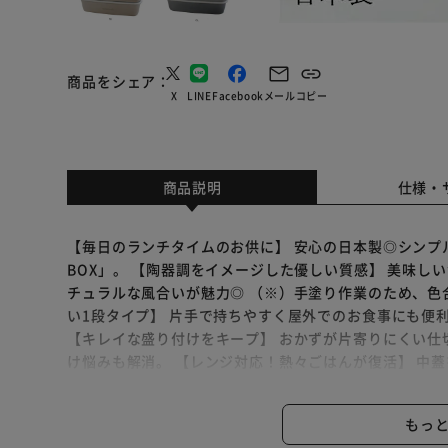
商品をシェア
X
LINE
Facebook
メール
コピー
商品説明
仕様・
【毎日のランチタイムのお供に】 安心の日本製◎シンプルで
BOX」。 【陶器調をイメージした優しい質感】 美味しい
チュラルな風合いが魅力◎ （※）手塗り作業のため、色
い1段タイプ】 片手で持ちやすく屋外でのお食事にも便利
【キレイな盛り付けをキープ】 おかずが片寄りにくい仕
け悩みも解消。 【レンジ対応！熱々ごはんが復活】 中
もあったかごはんを楽しめちゃう！ 【食洗機に任せて、
物時間を減らせて、時間を有効活用◎ 【持ち運びに便利
もっ
が付属。うっかりフタが開いてしまう心配不要。 【軽量