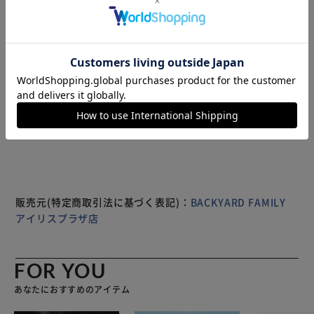
湿作用が余分な水分を吸収してくれるので、冷めてもふっく
らとした美味しいごはんが食べられる◎ 容量はランチにち
ょうどいい500ml。 ・3つのスペースに分けられる取り外し
可能な仕切り板付き。 持ち運びに便利なゴムバンドが付
属。 白木・赤身（ナチュラル）・漆（うるし）の3カラー。
それぞれ特性があるので、自分に合うお気に入りの曲げわっ
もっと見る
ぱを見つけて♪ 白木…美しい木目が楽しめる♪木肌がしっ
※製品は予告なく仕様を変更する場合がございます。あらか
くり手に馴染む優しさも魅力。 赤身（ナチュラル）…木地
じめご了承ください。
の表面を樹脂でコーティングし、質感、吸湿性、耐久性など
を満たした万能アイテム。油モノにも対応！取り扱いが手軽
ながら、木目の美しさを堪能できる。 漆（うるし）…耐久
性に優れており、丁寧に手入れをすれば長く使用することが
可能。漆自体に優れた抗菌作用があり、調湿作用も発揮。油
販売元(特定商取引法に基づく表記)：
BACKYARD FAMILY
ものにも強く、中性洗剤が使用可能。取扱い方法が簡単で、
アイリスプラザ店
仕上げは乾拭きのみでOK。
FOR YOU
あなたにおすすめのアイテム