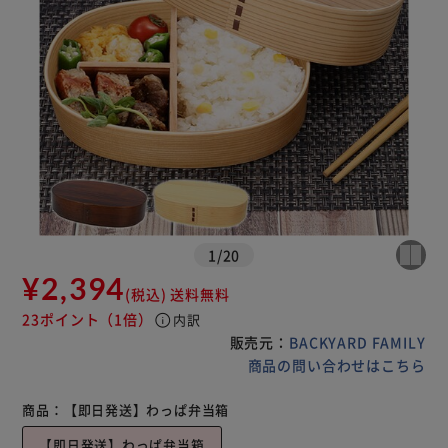
1
/
20
¥2,394
(税込)
送料無料
23ポイント
（1倍）
info
内訳
販売元：
BACKYARD FAMILY
商品の問い合わせはこちら
商品：
【即日発送】わっぱ弁当箱
【即日発送】わっぱ弁当箱