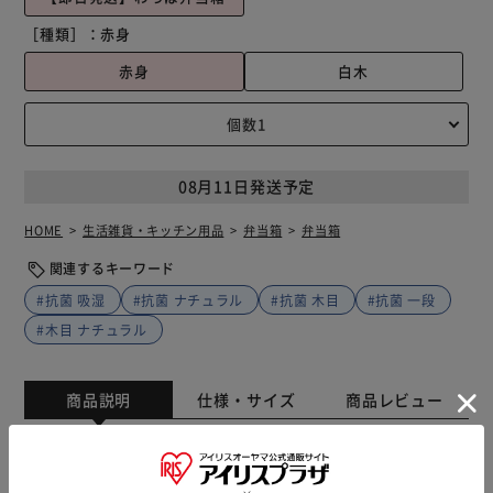
［種類］：
赤身
赤身
白木
08月11日発送予定
HOME
生活雑貨・キッチン用品
弁当箱
弁当箱
関連するキーワード
#抗菌 吸湿
#抗菌 ナチュラル
#抗菌 木目
#抗菌 一段
#木目 ナチュラル
商品説明
仕様・サイズ
商品レビュー
和の風格と可愛さを併せ持つ♪ かぶせ型のわっぱ弁当。 天
然木の質感を活かした、温かみのあるお弁当箱。木本来の調