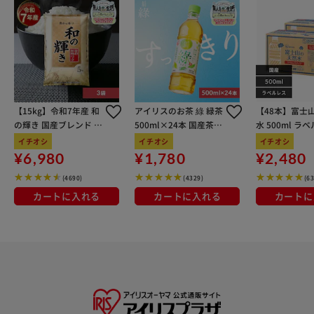
【15kg】令和7年産 和
アイリスのお茶 綠 緑茶
【48本】富士
の輝き 国産ブレンド 5
500ml×24本 国産茶葉
水 500ml ラ
kg×3袋
100％使用
イチオシ
イチオシ
イチオシ
¥6,980
¥1,780
¥2,480
(4690)
(4329)
(6
カートに入れる
カートに入れる
カートに