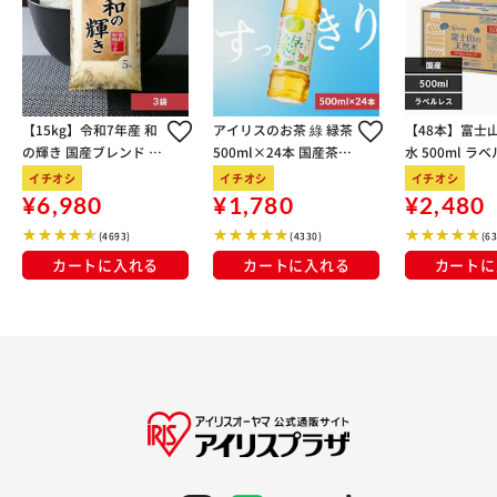
【15kg】令和7年産 和
アイリスのお茶 綠 緑茶
【48本】富士
の輝き 国産ブレンド 5
500ml×24本 国産茶葉
水 500ml ラ
kg×3袋
100％使用
イチオシ
イチオシ
イチオシ
¥6,980
¥1,780
¥2,480
(4693)
(4330)
(6
カートに入れる
カートに入れる
カートに