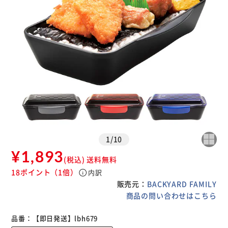
1
/
10
¥1,893
(税込)
送料無料
18ポイント
（1倍）
info
内訳
販売元：
BACKYARD FAMILY
商品の問い合わせはこちら
品番：
【即日発送】lbh679