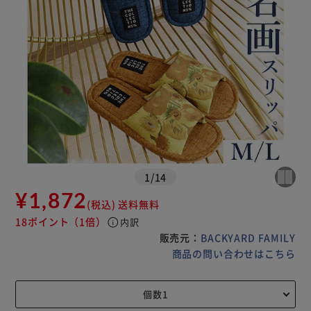
1
/
14
¥1,872
(税込)
送料無料
18ポイント
（1倍）
info
内訳
販売元：
BACKYARD FAMILY
商品の問い合わせはこちら