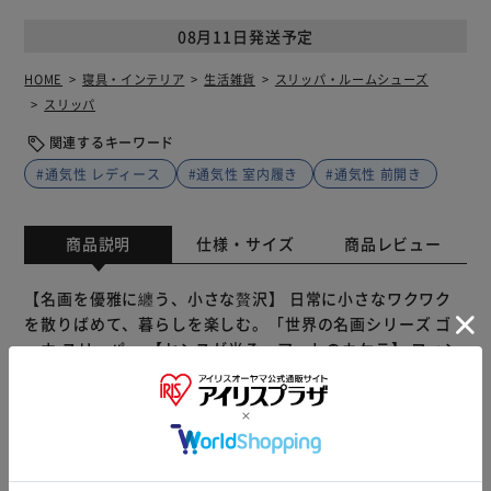
08月11日発送予定
HOME
寝具・インテリア
生活雑貨
スリッパ・ルームシューズ
スリッパ
関連するキーワード
#通気性 レディース
#通気性 室内履き
#通気性 前開き
商品説明
仕様・サイズ
商品レビュー
【名画を優雅に纏う、小さな贅沢】 日常に小さなワクワク
を散りばめて、暮らしを楽しむ。「世界の名画シリーズ ゴ
ッホ スリッパ」 【センスが光る、アートのカケラ】 フィン
セント・ファン・ゴッホの代表作「ひまわり」「星月夜」を
足の甲部分にお洒落にプリント。 【まるで油絵のキャンバ
ス風の質感】 足の甲に程よい凹凸のあるブッチャー生地を
使用し、油絵のキャンバス風の繊細な質感を表現。 【ふん
わりクッションで疲れない】 ふんわり感触のインソールが
もっと見る