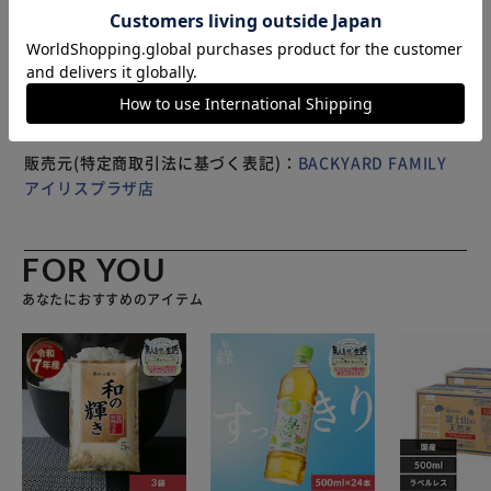
足裏の重みを優しく吸収し、立ち仕事の多いママさんの足元
※製品は予告なく仕様を変更する場合がございます。あらか
をサポート。 【スポッと履ける履き口形状】 足の甲のベル
じめご了承ください。
トは、つま先がスッと入るゆったり余裕を持たせたデザイン
で、脱ぎ履きスムーズ。 【オールシーズン、サラッと快
適】 つま先の開いたオープントゥスタイルなので、通気性
がよく、蒸し暑さの気になる季節でも快適。 【パタパタ音
がしにくい底面加工】 スリッパ底面はフローリングの上で
販売元(特定商取引法に基づく表記)：
BACKYARD FAMILY
も滑りにくく、静音効果のあるポリエステルスエードを採
アイリスプラザ店
用。 【ご家族でリンクコーデも◎】 カップルやファミリー
でお揃いにできるMサイズ＆Lサイズの2サイズ展開。 ※M
サイズ（22.5cm～24.5cm）、Lサイズ（25.0cm～
FOR YOU
27.0cm）。カラーにより、お取り扱いサイズが異なりま
あなたにおすすめのアイテム
す。 【普段使いにも、来客用にも】 存在感のあるアートワ
ークがインテリアに素敵に映える♪ご家族用にはもちろん来
客用スリッパにも！ 【世界の名画シリーズ】 世界の名画を
モチーフにしたアート感溢れるビジュアルが魅力！アートを
楽しむスリッパシリーズ。フッドベッドの「THE
COLLECTIONS %」のシリーズタグがアクセント。