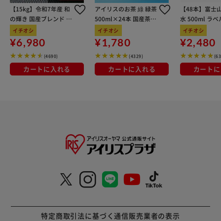
【15kg】令和7年産 和
アイリスのお茶 綠 緑茶
【48本】富士
の輝き 国産ブレンド 5
500ml×24本 国産茶葉
水 500ml ラ
kg×3袋
100％使用
イチオシ
イチオシ
イチオシ
¥6,980
¥1,780
¥2,480
(4690)
(4329)
(6
カートに入れる
カートに入れる
カートに
特定商取引法に基づく通信販売業者の表示