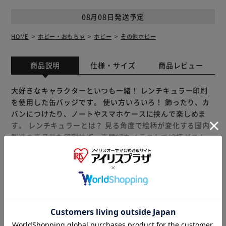
08月08日発送予定
HOME
ホビー・おもちゃ
ホビー
その他ホビー
商品説明
仕様・サイズ
商品レビュー
大好きなキャラクターといつも一緒！ レンチキュラー印刷
を使用した缶バッジです。 使い方いろいろ！ 飾ったり、カ
バンにつけたり、ノートやスマホケースに挟んで楽しめま
す。 レンチキュラーとは？ 見る角度で絵柄が変化する国内
製造の高品質な印刷技術。高精細なイラストで絵柄がスムー
ズに切り替わります。 「まじかる百貨店」は レンチキュラ
ー印刷を使用した動く絵柄が楽しいレンチキュラー雑貨ブラ
ンドです。 【商品配送について】 配送番号なしの配送にな
もっと見る
ります。
※製品は予告なく仕様を変更する場合がございます。あらか
じめご了承ください。