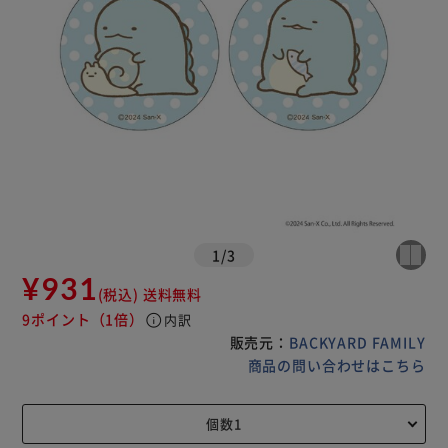
1
/
3
¥931
(税込)
送料無料
9ポイント
（1倍）
info
内訳
販売元：
BACKYARD FAMILY
商品の問い合わせはこちら