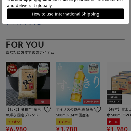
販売元(特定商取引法に基づく表記)：
BACKYARD FAMILY
アイリスプラザ店
FOR YOU
あなたにおすすめのアイテム
【15kg】令和7年産 和
アイリスのお茶 綠 緑茶
【48本】富士
の輝き 国産ブレンド 5
500ml×24本 国産茶葉
水 500ml ラ
kg×3袋
100％使用
イチオシ
イチオシ
セール
¥6,980
¥1,780
¥1,980