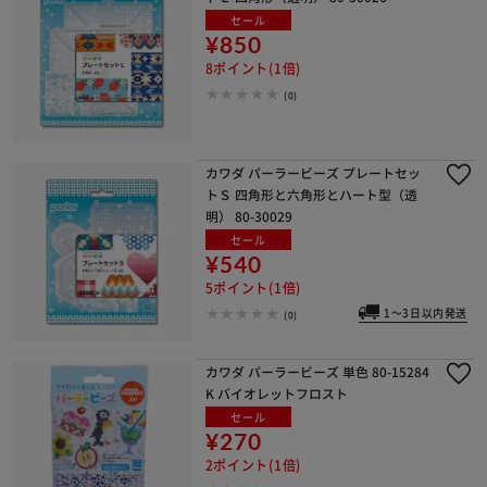
セール
¥850
8ポイント(1倍)
(0)
カワダ パーラービーズ プレートセッ
トＳ 四角形と六角形とハート型（透
明） 80-30029
セール
¥540
5ポイント(1倍)
1～3日以内発送
(0)
カワダ パーラービーズ 単色 80-15284
K バイオレットフロスト
セール
¥270
2ポイント(1倍)