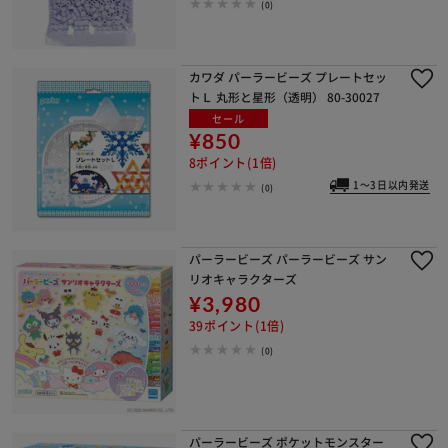
(0)
カワダ パーラービーズ プレートセッ
トＬ 丸形と星形（透明） 80-30027
セール
¥850
8ポイント(1倍)
1～3日以内発送
(0)
パーラービーズ パーラービーズ サン
リオキャラクターズ
¥3,980
39ポイント(1倍)
(0)
パーラービーズ ポケットモンスター