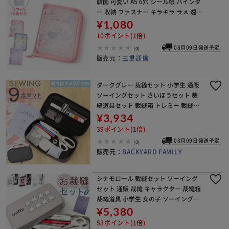
韓国 可愛い A5 6穴 シール帳 バインダ
ー 収納 ファスナー キラキラ ラメ 透明
リフィル付き ファイル トレカケース
¥1,080
推し活 オタ活
10ポイント(1倍)
08月09日発送予定
(0)
販売元：
三重通信
ダークグレー 裁縫セット 小学生 通販
ソーイングセット さいほうセット 裁
縫道具セット 裁縫箱 トレミー 裁縫道
具 裁縫箱セット 小学校 中学校 男の子
¥3,934
女の子 ファスナーポーチ シンプル お
39ポイント(1倍)
しゃれ
08月09日発送予定
(0)
販売元：
BACKYARD FAMILY
シナモロール 裁縫セット ソーイング
セット 通販 裁縫 キャラクター 裁縫箱
裁縫道具 小学生 女の子 ソーイングボ
ックス 大人 かわいい コンパクト ボッ
¥5,380
クス 裁縫道具セット 家庭科 裁縫道具
53ポイント(1倍)