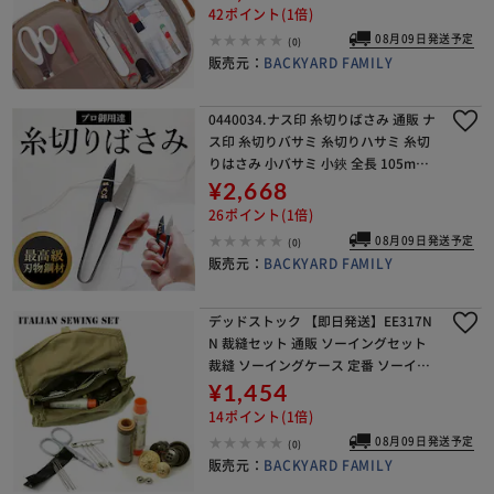
ラフトバッグ おしゃれ かわいい 家庭
42ポイント(1倍)
08月09日発送予定
(0)
販売元：
BACKYARD FAMILY
0440034.ナス印 糸切りばさみ 通販 ナ
ス印 糸切りバサミ 糸切りハサミ 糸切
りはさみ 小バサミ 小鋏 全長 105mm
105ミリ 糸きりはさみ 糸きりハサミ
¥2,668
はさみ 鋏 ハサミ 糸用 糸切
26ポイント(1倍)
08月09日発送予定
(0)
販売元：
BACKYARD FAMILY
デッドストック 【即日発送】EE317N
N 裁縫セット 通販 ソーイングセット
裁縫 ソーイングケース 定番 ソーイン
グボックス 大人 携帯 イタリア軍
¥1,454
14ポイント(1倍)
08月09日発送予定
(0)
販売元：
BACKYARD FAMILY