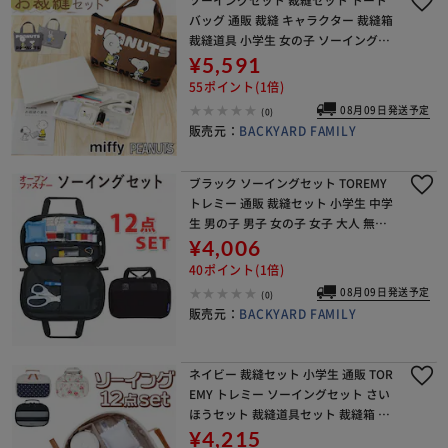
バッグ 通販 裁縫 キャラクター 裁縫箱
裁縫道具 小学生 女の子 ソーイングボ
ックス 大人 裁縫道具入れ ボックス 裁
¥5,591
縫道具セット トート トートタイプ か
55ポイント(1倍)
わいい
08月09日発送予定
(0)
販売元：
BACKYARD FAMILY
ブラック ソーイングセット TOREMY
トレミー 通販 裁縫セット 小学生 中学
生 男の子 男子 女の子 女子 大人 無地
シンプル 裁縫箱 ソーイングボックス
¥4,006
家庭科 手芸 クラフト 小学校 中学
40ポイント(1倍)
08月09日発送予定
(0)
販売元：
BACKYARD FAMILY
ネイビー 裁縫セット 小学生 通販 TOR
EMY トレミー ソーイングセット さい
ほうセット 裁縫道具セット 裁縫箱 裁
縫道具 小学校 中学校 男の子 女の子 ク
¥4,215