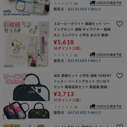
入れ
08月09日発送予定
(0)
販売元：
BACKYARD FAMILY
スヌーピーホワイト 裁縫セット ソー
イングセット 通販 キャラクター 裁縫
大人 コンパクト 小学生 女の子 裁縫箱
裁縫道具 ボックス 裁縫道具セット 可
¥5,618
愛い 薄型 かわいい 男の子 家庭科 小学
56ポイント(1倍)
校
08月09日発送予定
(0)
販売元：
BACKYARD FAMILY
迷彩 裁縫セット 小学生 通販 TOREMY
トレミー ソーイングセット さいほう
セット 裁縫道具セット 裁縫箱 裁縫道
具 小学校 中学校 男の子 女の子 ラウン
¥3,713
ドタイプ おしゃれ かわいい 家庭科
37ポイント(1倍)
08月09日発送予定
(0)
販売元：
BACKYARD FAMILY
ソーイングセット 裁縫セット トート