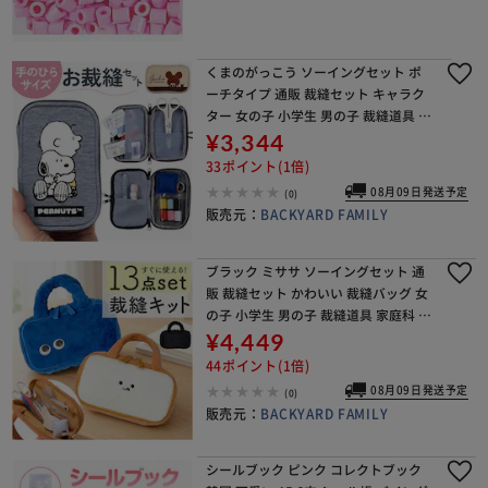
くまのがっこう ソーイングセット ポ
ーチタイプ 通販 裁縫セット キャラク
ター 女の子 小学生 男の子 裁縫道具 か
わいい 小学校 家庭科 おしゃれ 携帯 コ
¥3,344
ンパクト 持ち歩き 持ち運び 初心者 手
33ポイント(1倍)
芸
08月09日発送予定
(0)
販売元：
BACKYARD FAMILY
ブラック ミササ ソーイングセット 通
販 裁縫セット かわいい 裁縫バッグ 女
の子 小学生 男の子 裁縫道具 家庭科 お
しゃれ 小学校 キッズ 携帯 コンパクト
¥4,449
持ち歩き 持ち運び 初心者 手芸 衣類
44ポイント(1倍)
08月09日発送予定
(0)
販売元：
BACKYARD FAMILY
シールブック ピンク コレクトブック