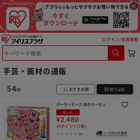
ログイン/会員情報
手芸・画材の通販
54
件
おすすめ順
絞り込む
パーラービーズ 星のカービィ
セール
¥2,480
24ポイント(1倍)
1～3日以内発送
(0)