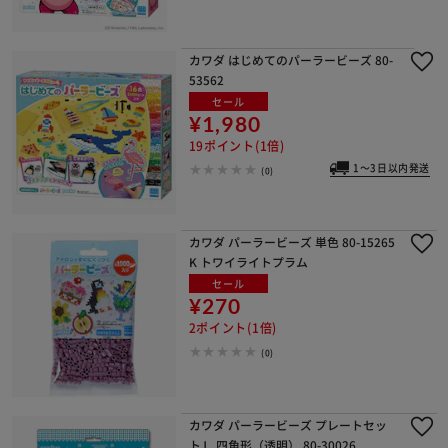
カワダ はじめてのパーラービーズ 80-
53562
セール
※ご確認ください
¥1,980
19ポイント(1倍)
カートに入れる
購入手続きへ
1～3日以内発送
(0)
カワダ パーラービーズ 単色 80-15265
K トワイライトプラム
セール
¥270
2ポイント(1倍)
(0)
カワダ パーラービーズ プレートセッ
トＬ 四角形（透明） 80-30026