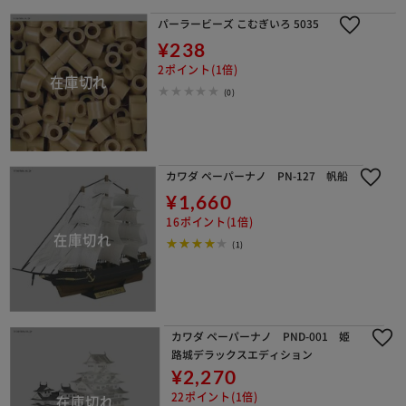
パーラービーズ こむぎいろ 5035
¥238
2ポイント(1倍)
(0)
カワダ ペーパーナノ PN-127 帆船
¥1,660
16ポイント(1倍)
(1)
カワダ ペーパーナノ PND-001 姫
路城デラックスエディション
¥2,270
22ポイント(1倍)