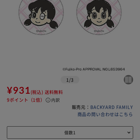
1
/
3
¥931
(税込)
送料無料
9ポイント
（1倍）
info
内訳
販売元：
BACKYARD FAMILY
商品の問い合わせはこちら