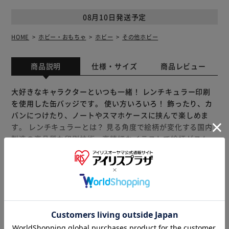
08月10日発送予定
HOME
ホビー・おもちゃ
ホビー
その他ホビー
商品説明
仕様・サイズ
商品レビュー
大好きなキャラクターといつも一緒！ レンチキュラー印刷
を使用した缶バッジです。 使い方いろいろ！ 飾ったり、カ
バンにつけたり、ノートやスマホケースに挟んで楽しめま
す。 レンチキュラーとは？ 見る角度で絵柄が変化する国内
製造の高品質な印刷技術。高精細なイラストで絵柄がスムー
ズに切り替わります。 「まじかる百貨店」は レンチキュラ
ー印刷を使用した動く絵柄が楽しいレンチキュラー雑貨ブラ
ンドです。 【商品配送について】 配送番号なしの配送にな
もっと見る
ります。
※製品は予告なく仕様を変更する場合がございます。あらか
じめご了承ください。