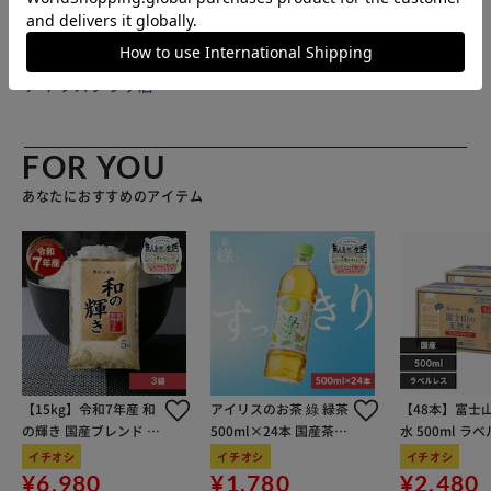
販売元(特定商取引法に基づく表記)：
BACKYARD FAMILY
アイリスプラザ店
FOR YOU
あなたにおすすめのアイテム
【15kg】令和7年産 和
アイリスのお茶 綠 緑茶
【48本】富士
の輝き 国産ブレンド 5
500ml×24本 国産茶葉
水 500ml ラ
kg×3袋
100％使用
イチオシ
イチオシ
イチオシ
¥6,980
¥1,780
¥2,480