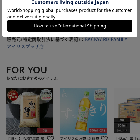
じめご了承ください。
販売元(特定商取引法に基づく表記)：
BACKYARD FAMILY
アイリスプラザ店
FOR YOU
あなたにおすすめのアイテム
【15kg】令和7年産 和
アイリスのお茶 綠 緑茶
【48本】富士