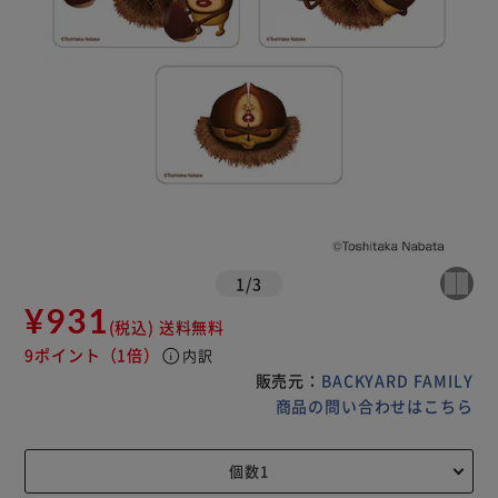
1
/
3
¥931
(税込)
送料無料
9ポイント
（1倍）
info
内訳
販売元：
BACKYARD FAMILY
商品の問い合わせはこちら