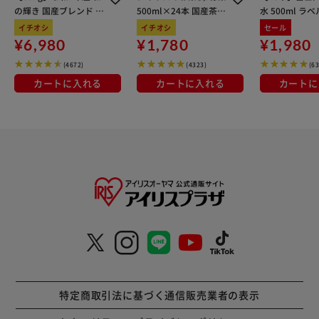
の輝き 国産ブレンド 5
500ml×24本 国産茶葉
水 500ml ラ
kg×3袋
100％使用
イチオシ
イチオシ
セール
¥6,980
¥1,780
¥1,980
(4672)
(4323)
(6
カートに入れる
カートに入れる
カートに
特定商取引法に基づく通信販売業者の表示