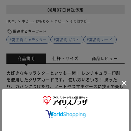
08月07日発送予定
HOME
ホビー・おもちゃ
ホビー
その他ホビー
関連するキーワード
#高品質 キャラクター
#高品質 ギフト
#高品質 カード
商品説明
仕様・サイズ
商品レビュー
大好きなキャラクターといつも一緒！ レンチキュラー印刷
を使用したクリアカードです。 使い方いろいろ！ 飾った
り、カバンにつけたり、ノートやスマホケースに挟んで楽し
めます。 レンチキュラーとは？ 見る角度で絵柄が変化する
国内製造の高品質な印刷技術。高精細なイラストで絵柄がス
ムーズに切り替わります。 「まじかる百貨店」は レンチキ
ュラー印刷を使用した動く絵柄が楽しいレンチキュラー雑貨
ブランドです。 【商品配送について】 配送番号なしの配送
もっと見る
になります。
※製品は予告なく仕様を変更する場合がございます。あらか