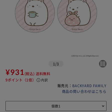
1
/
3
¥931
(税込)
送料無料
9ポイント
（1倍）
info
内訳
販売元：
BACKYARD FAMILY
商品の問い合わせはこちら