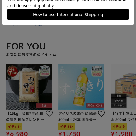
販売元(特定商取引法に基づく表記)：
BACKYARD FAMILY
アイリスプラザ店
FOR YOU
あなたにおすすめのアイテム
【15kg】令和7年産 和
アイリスのお茶 綠 緑茶
【48本】富士
の輝き 国産ブレンド 5
500ml×24本 国産茶葉
水 500ml ラ
kg×3袋
100％使用
イチオシ
イチオシ
イチオシ
¥6,980
¥1,780
¥1,980