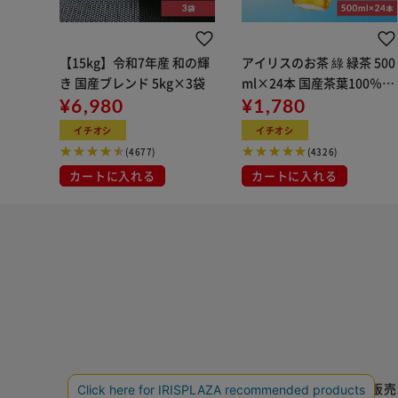
【15kg】令和7年産 和の輝
アイリスのお茶 綠 緑茶 500
き 国産ブレンド 5kg×3袋
ml×24本 国産茶葉100％使
¥6,980
用
¥1,780
イチオシ
イチオシ
(4677)
(4326)
カートに入れる
カートに入れる
特定商取引法に基づく通信販売