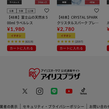
6本
9本
12本
【48本】富士山の天然水 5
【48本】CRYSTAL SPARK
00ml ラベルレス
クリスタルスパーク プレー
¥1,980
ン 500ml
¥2,780
イト
イチオシ
イチオシ
(6319)
(2597)
カートに入れる
カートに入れる
業者の表示
セキュリティ・プライバシーポリシー
お問い合わ