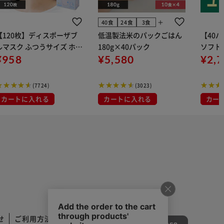
add
40食
24食
3食
【120枚】ディスポーザブ
低温製法米のパックごはん
【40
ルマスク ふつうサイズ ホワ
180g×40パック
ソフトパ
 大容量 DISPOSABLE
¥958
¥5,580
組) 5
¥2,
マスク プリーツマスク 不織
布
(7724)
(3023)
カートに入れる
カートに入れる
カー
せ
ご利用方法
ご利用規約