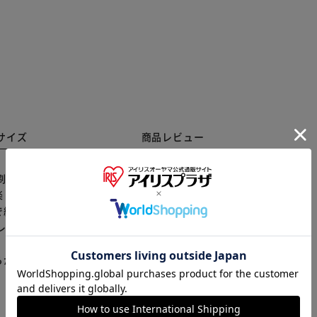
サイズ
商品レビュー
刷を使用した缶バッジです。 使い方いろいろ！ 飾った
しめます。 レンチキュラーとは？ 見る角度で絵柄が変
※ご確認ください
絵柄がスムーズに切り替わります。 「まじかる百貨
レンチキュラー雑貨ブランドです。 【商品配送につい
カートに入れる
購入手続きへ
らかじめご了承ください。