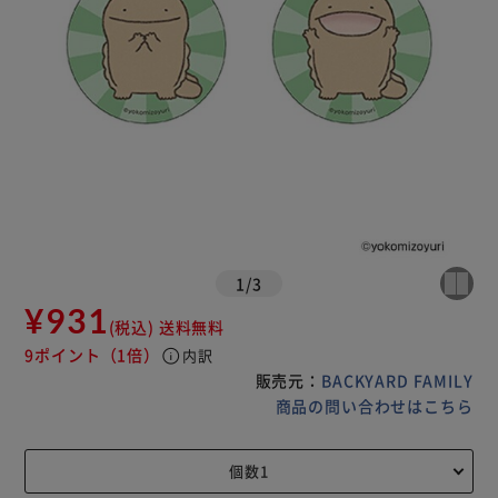
1
/
3
¥931
(税込)
送料無料
9ポイント
（1倍）
info
内訳
販売元：
BACKYARD FAMILY
商品の問い合わせはこちら