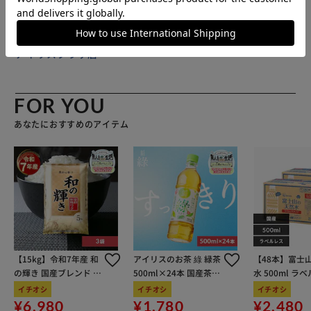
販売元(特定商取引法に基づく表記)：
BACKYARD FAMILY
アイリスプラザ店
FOR YOU
あなたにおすすめのアイテム
【15kg】令和7年産 和
アイリスのお茶 綠 緑茶
【48本】富士
の輝き 国産ブレンド 5
500ml×24本 国産茶葉
水 500ml ラ
kg×3袋
100％使用
イチオシ
イチオシ
イチオシ
¥6,980
¥1,780
¥2,480