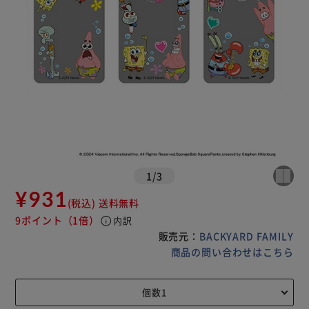
1
/
3
¥931
(税込)
送料無料
9ポイント
（1倍）
info
内訳
販売元：
BACKYARD FAMILY
商品の問い合わせはこちら