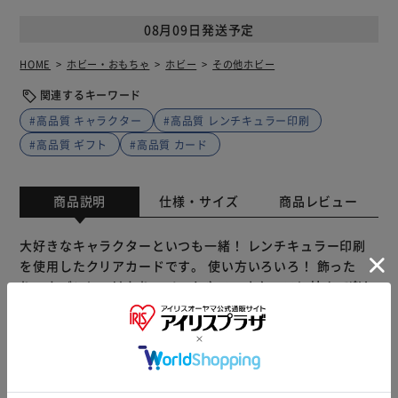
08月09日発送予定
HOME
ホビー・おもちゃ
ホビー
その他ホビー
関連するキーワード
#高品質 キャラクター
#高品質 レンチキュラー印刷
#高品質 ギフト
#高品質 カード
商品説明
仕様・サイズ
商品レビュー
大好きなキャラクターといつも一緒！ レンチキュラー印刷
を使用したクリアカードです。 使い方いろいろ！ 飾った
り、カバンにつけたり、ノートやスマホケースに挟んで楽し
めます。 レンチキュラーとは？ 見る角度で絵柄が変化する
国内製造の高品質な印刷技術。高精細なイラストで絵柄がス
ムーズに切り替わります。 「まじかる百貨店」は レンチキ
ュラー印刷を使用した動く絵柄が楽しいレンチキュラー雑貨
ブランドです。 【商品配送について】 配送番号なしの配送
もっと見る