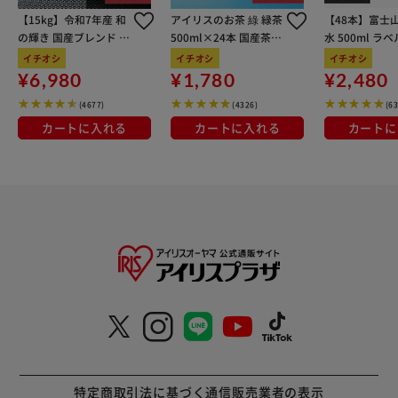
【15kg】令和7年産 和
アイリスのお茶 綠 緑茶
【48本】富士
の輝き 国産ブレンド 5
500ml×24本 国産茶葉
水 500ml ラ
kg×3袋
100％使用
イチオシ
イチオシ
イチオシ
¥6,980
¥1,780
¥2,480
(4677)
(4326)
(6
カートに入れる
カートに入れる
カートに
特定商取引法に基づく通信販売業者の表示