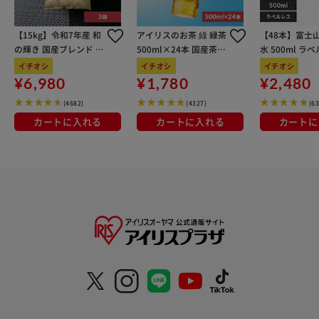
【15kg】令和7年産 和
アイリスのお茶 綠 緑茶
【48本】富士
の輝き 国産ブレンド 5
500ml×24本 国産茶葉
水 500ml ラ
kg×3袋
100％使用
イチオシ
イチオシ
イチオシ
¥6,980
¥1,780
¥2,480
(4682)
(4327)
(6
カートに入れる
カートに入れる
カートに