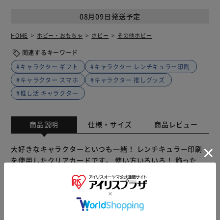
08月09日発送予定
HOME
ホビー・おもちゃ
ホビー
その他ホビー
関連するキーワード
#キャラクター ギフト
#キャラクター レンチキュラー印刷
#キャラクター スマホ
#キャラクター 推しグッズ
#推し活 キャラクター
商品説明
仕様・サイズ
商品レビュー
大好きなキャラクターといつも一緒！ レンチキュラー印刷
を使用したクリアカードです。 使い方いろいろ！ 飾った
り、カバンにつけたり、ノートやスマホケースに挟んで楽し
めます。 レンチキュラーとは？ 見る角度で絵柄が変化する
国内製造の高品質な印刷技術。高精細なイラストで絵柄がス
ムーズに切り替わります。 「まじかる百貨店」は レンチキ
ュラー印刷を使用した動く絵柄が楽しいレンチキュラー雑貨