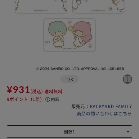
1
/
3
¥931
(税込)
送料無料
9ポイント
（1倍）
info
内訳
販売元：
BACKYARD FAMILY
商品の問い合わせはこちら