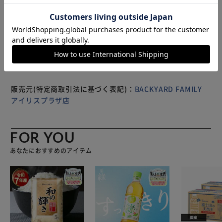
ブランドです。 【商品配送について】 配送番号なしの配送
もっと見る
になります。
※製品は予告なく仕様を変更する場合がございます。あらか
じめご了承ください。
販売元(特定商取引法に基づく表記)：
BACKYARD FAMILY
アイリスプラザ店
FOR YOU
あなたにおすすめのアイテム