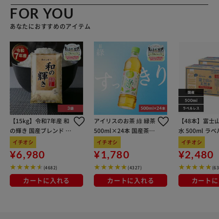
FOR YOU
あなたにおすすめのアイテム
【15kg】令和7年産 和
アイリスのお茶 綠 緑茶
【48本】富士
の輝き 国産ブレンド 5
500ml×24本 国産茶葉
水 500ml ラ
kg×3袋
100％使用
イチオシ
イチオシ
イチオシ
¥6,980
¥1,780
¥2,480
(4682)
(4327)
(6
カートに入れる
カートに入れる
カートに