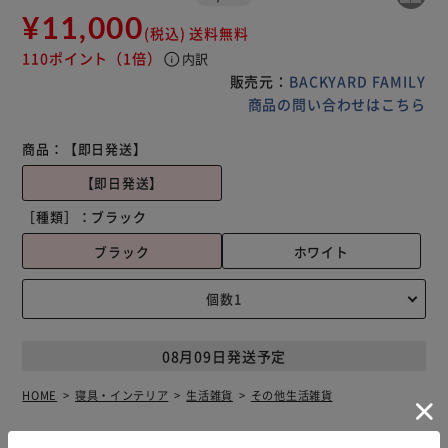
¥11,000
(税込)
送料無料
110ポイント
（1倍）
info
内訳
販売元：
BACKYARD FAMILY
商品の問い合わせはこちら
商品：
【即日発送】
【即日発送】
［種類］：
ブラック
ブラック
ホワイト
08月09日発送予定
HOME
寝具・インテリア
生活雑貨
その他生活雑貨