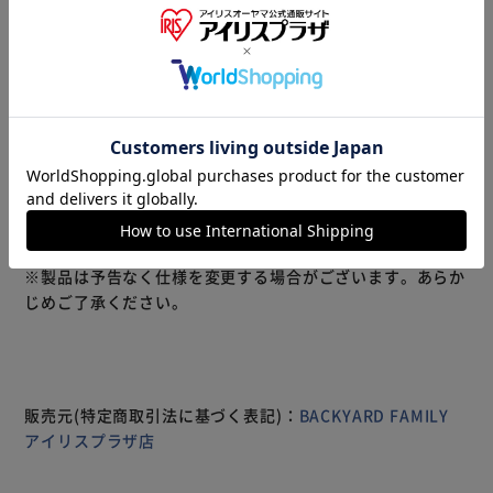
商品説明
仕様・サイズ
商品レビュー
毎日の洗濯をもっとラクに、限られたランドリースペースを
おしゃれに快適に使えるランドリーラック。 どうしても生
活感の出てしまうランドリースペースをスチールと木の異な
る素材を組み合わせた爽やかさと温かみのあるナチュラルな
ランドリーラックが優しい雰囲気を演出してくれます。 溜
まりがちな洗濯物は多い日は一度の洗濯で10kgの洗濯機も
パンパン、、、 水を吸った洗濯物はベランダに運ぶだけで
も一仕事。 そんな時も2つのバスケットをキャスター付きの
もっと見る
ワゴンがコロコロと運んでくれます。 手に沿うように丸み
※製品は予告なく仕様を変更する場合がございます。あらか
を帯びた木の持ち手付きのバスケットは簡単に取り外しがで
じめご了承ください。
きるので、 階段下までコロコロ運んだワゴンから2階のベラ
ンダへも、そのまま洗濯物を干しに行くことだってできま
す。 バスケットが2つあるので洗濯前の物と洗濯後の物が上
下に分類できます。 ランドリースペースだけでなく、キッ
チンに置いて食材や消耗品のストック入れにしたり、リビン
販売元(特定商取引法に基づく表記)：
BACKYARD FAMILY
グに置いて日用品を入れても◎
アイリスプラザ店