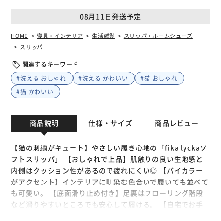
08月11日発送予定
HOME
寝具・インテリア
生活雑貨
スリッパ・ルームシューズ
スリッパ
関連するキーワード
#洗える おしゃれ
#洗える かわいい
#猫 おしゃれ
#猫 かわいい
商品説明
仕様・サイズ
商品レビュー
【猫の刺繍がキュート】やさしい履き心地の「fika lyckaソ
フトスリッパ」 【おしゃれで上品】肌触りの良い生地感と
内側はクッション性があるので疲れにくい◎ 【バイカラー
がアクセント】インテリアに馴染む色合いで履いても並べて
も可愛い。 【底面滑り止め付き】足裏はフローリング階段
など滑りやすいところでも安心して履ける。 【自宅でお手
入れ可能】水洗い（手洗い）できるのでいつでも清潔。