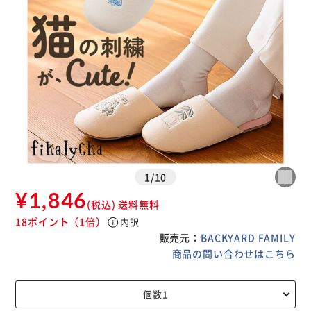
1
/
10
¥1,846
(税込)
送料無料
18ポイント
（1倍）
info
内訳
販売元：
BACKYARD FAMILY
商品の問い合わせはこちら