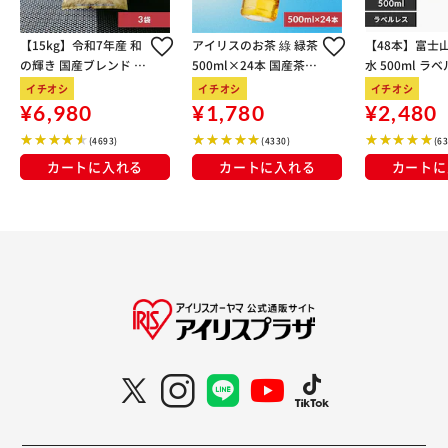
【15kg】令和7年産 和
アイリスのお茶 綠 緑茶
【48本】富士
の輝き 国産ブレンド 5
500ml×24本 国産茶葉
水 500ml ラ
kg×3袋
100％使用
イチオシ
イチオシ
イチオシ
¥6,980
¥1,780
¥2,480
(4693)
(4330)
(6
カートに入れる
カートに入れる
カートに