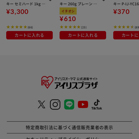
キー セミハード 1kg P-
キー 260g プレーン P-I
キー P-IJ-YC16
IJ-SH1K
J-HSE260 犬 おやつ
¥3,300
¥370
イチオシ
【代引き不可】
¥610
(66)
(23)
(89
カートに入れる
カートに入れる
カートに
特定商取引法に基づく通信販売業者の表示