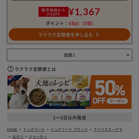
¥1,367
販売価格から
3%OFF
ポイント：
68pt
（5倍)
navigate_next
ラクラク定期便を申し込む
ラクラク定期便とは
1～3日以内発送
HOME
ドッグフード
ドッグフード ブランド
アイリスオーヤマ
おやつ
ジャーキー