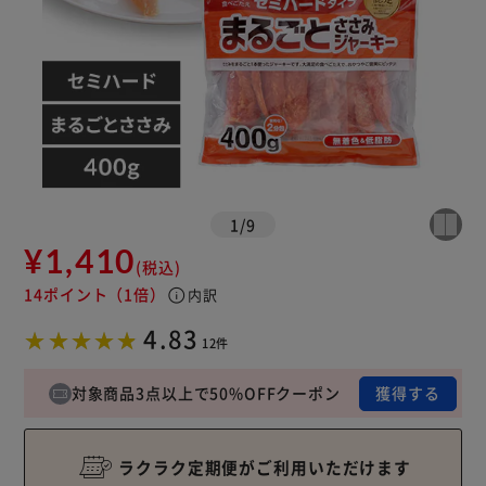
1
/
9
¥1,410
(税込)
14ポイント
（1倍）
info
内訳
4.83
12件
対象商品3点以上で50%OFFクーポン
獲得する
ラクラク定期便がご利用いただけます