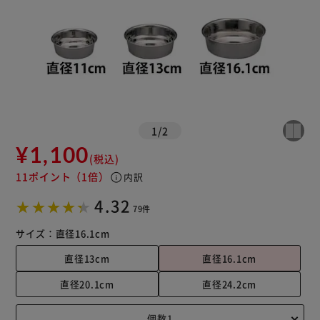
1
/
2
¥1,100
(税込)
11ポイント
（1倍）
info
内訳
4.32
79件
サイズ：
直径16.1cm
直径13cm
直径16.1cm
直径20.1cm
直径24.2cm