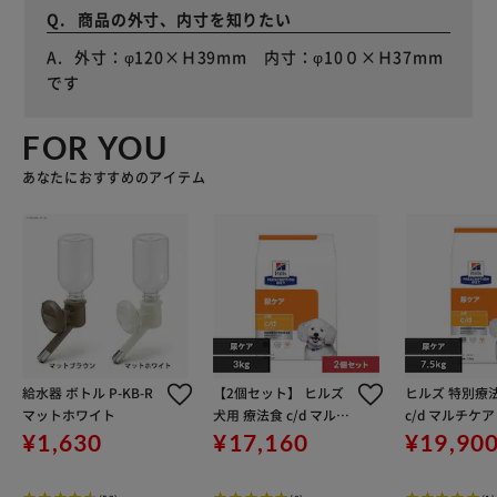
商品の外寸、内寸を知りたい
外寸：φ120×Ｈ39mm 内寸：φ10０×Ｈ37mm
です
FOR YOU
あなたにおすすめのアイテム
給水器 ボトル P-KB-R
【2個セット】 ヒルズ
ヒルズ 特別療
マットホワイト
犬用 療法食 c/d マルチ
c/d マルチケア 
ケア 小粒 3kg
5kg
¥1,630
¥17,160
¥19,90