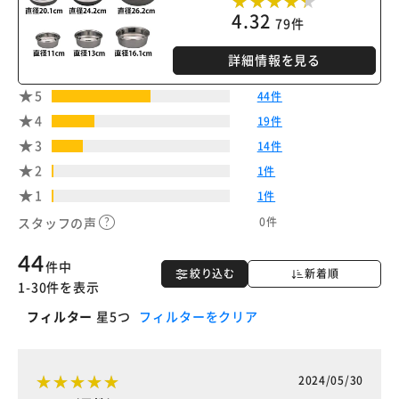
※ご確認ください
4.32
79件
詳細情報を見る
カートに入れる
購入手続きへ
5
44件
4
19件
3
14件
2
1件
1
1件
0件
スタッフの声
44
件中
絞り込む
新着順
1-30件を表示
フィルター
星5つ
フィルターをクリア
2024/05/30