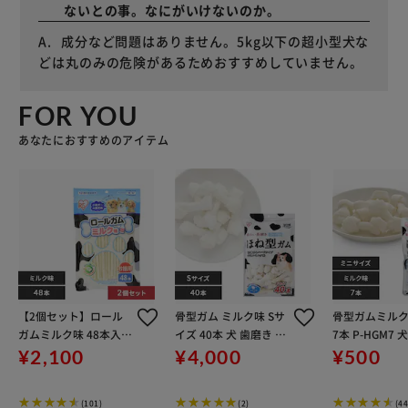
ないとの事。なにがいけないのか。
成分など問題はありません。5kg以下の超小型犬な
どは丸のみの危険があるためおすすめしていません。
FOR YOU
あなたにおすすめのアイテム
【2個セット】ロール
骨型ガム ミルク味 Sサ
骨型ガムミル
ガムミルク味 48本入 P
イズ 40本 犬 歯磨き デ
7本 P-HGM7 
-MG-48R 犬 歯磨き デ
ンタルケア
デンタルケア
¥2,100
¥4,000
¥500
ンタルケア
(101)
(2)
(44