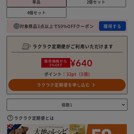
単品
2個セット
4個セット
対象商品3点以上で50%OFFクーポン
獲得する
ラクラク定期便がご利用いただけます
¥640
販売価格から
3%OFF
ポイント：
32pt
（5倍)
navigate_next
ラクラク定期便を申し込む
ラクラク定期便とは