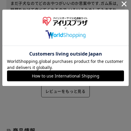
まだ子犬なのでどのおやつがいいのか思案中です.ガム系は,
時間をかけて食べてくれるので,いろいろためしてみますね.
ありがとうございました.
役に立った
2025/11/02
ミルキー(女性)
内容量 : 48本入り ｜ セット数 : 2個セット 購入
定番おやつです。定期的に購入しています。
役に立った
レビューをもっと見る
商品情報