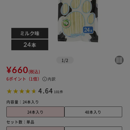
1
/
2
¥660
(税込)
6ポイント
（1倍）
info
内訳
4.64
101件
内容量：
24本入り
24本入り
48本入り
セット数：
単品