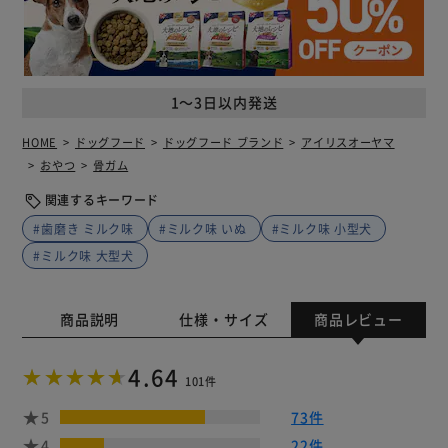
1～3日以内発送
HOME
ドッグフード
ドッグフード ブランド
アイリスオーヤマ
おやつ
骨ガム
関連するキーワード
#歯磨き ミルク味
#ミルク味 いぬ
#ミルク味 小型犬
#ミルク味 大型犬
商品説明
仕様・サイズ
商品レビュー
4.64
101件
5
73件
4
22件