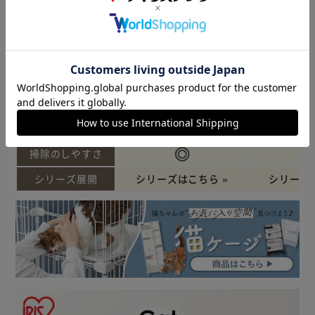
商品
ストレス解消
おすすめ
ゆったり広々ワイドサイズ
ポイント
移動できるキャスター付き
ゆらゆらハ
デザイン
掃除のしやすさ
シリーズ展開
シリーズはこちら »
シリーズは