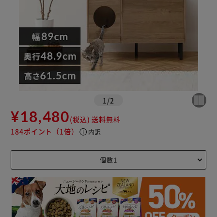
1
/
2
¥18,480
(税込)
送料無料
184ポイント
（1倍）
info
内訳