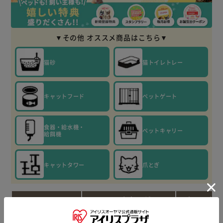
▼その他 オススメ商品はこちら▼
猫砂
猫トイレトレー
キャットフード
ペットゲート
食器・給水機・
ペットキャリー
給餌機
キャットタワー
爪とぎ
ペットケージ
キャットラ