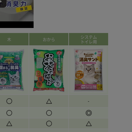
システム
木
おから
トイレ用
-