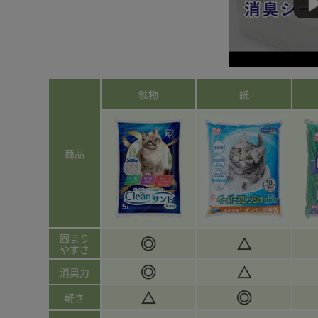
鉱物
紙
商品
固まり
やすさ
消臭力
軽さ