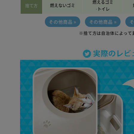
燃えるゴミ
燃えないゴミ
捨て方
·トイレ
その他商品 »
その他商品 »
そ
※捨て方は自治体によって