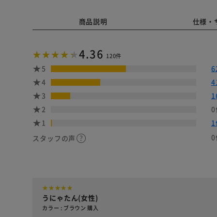
商品説明
仕様・
4.36
120件
5
6
4
4
3
1
2
0
1
1
0
スタッフの声
うにゃたん(女性)
カラー : ブラウン 購入