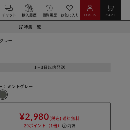
チャット
購入履歴
閲覧履歴
お気に入り
LOG IN
CART
特集一覧
トグレー
1～3日以内発送
ー：
ミントグレー
¥2,980
(税込)
送料無料
29ポイント
（1倍）
info
内訳