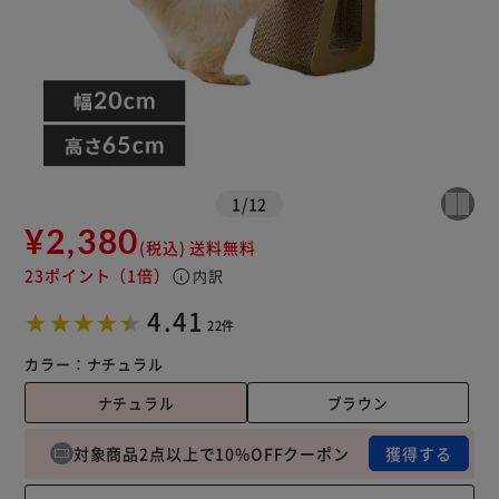
1
/
12
¥2,380
(税込)
送料無料
23ポイント
（1倍）
info
内訳
4.41
22件
カラー：
ナチュラル
ナチュラル
ブラウン
対象商品2点以上で10%OFFクーポン
獲得する