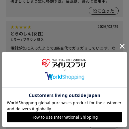
研ぎしてしまう壁に移動予定。猫達は、喜んで使用中。
役に立った
2026/03/29
とらのしん(女性)
カラー : ブラウン 購入
傾斜が気に入ったようで3匹交代でガリガリしています。な
のであっという間に使い込まれた状態に！また買います。
役に立った
2026/01/22
ぷーり(女性)
カラー : ブラウン 購入
6kg越えの子に買いました。壁に立てた状態でも、床に寝か
せて置いても、大きな猫が楽な姿勢で爪研ぎ出来ます。購入
して良かったです。
役に立った