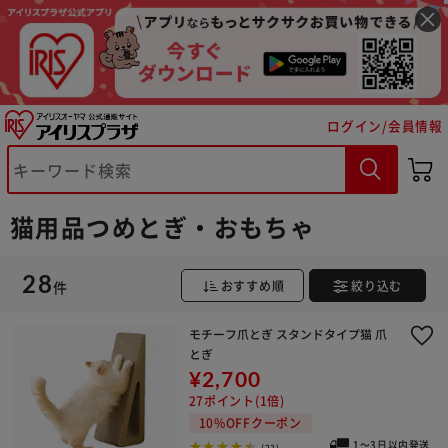
ログイン/会員情報
猫用品つめとぎ・おもちゃ
28
件
おすすめ順
絞り込む
モチーフ爪とぎ スタンドタイプ猫 爪
※ご確認ください
とぎ
¥2,700
カートに入れる
購入手続きへ
27ポイント(1倍)
10%OFFクーポン
1～3日以内発送
(22)