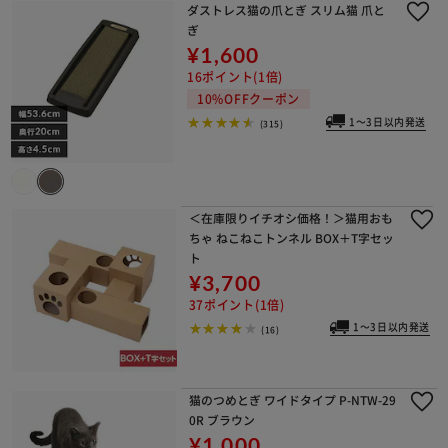
ダストレス猫の爪とぎ スリム猫 爪と
ぎ
¥1,600
16ポイント(1倍)
10%OFFクーポン
1～3日以内発送
(315)
＜在庫限りイチオシ価格！＞猫用おも
ちゃ ねこねこトンネル BOX＋T字セッ
ト
¥3,700
37ポイント(1倍)
1～3日以内発送
(16)
猫のつめとぎ ワイドタイプ P-NTW-29
0R ブラウン
¥1,000