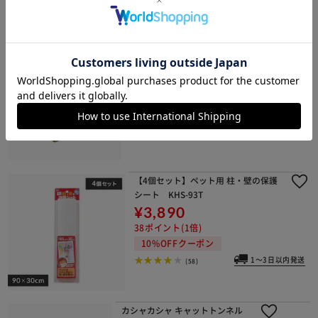
1～3日以内発送
(229)
猫型爪とぎ トラ＆ミケ つめとぎ
¥2,100
21ポイント(1倍)
10%OFFクーポン
1～3日以内発送
(106)
【4個セット】ペット用 柱・壁の保護
シート KHS-93T
¥3,890
38ポイント(1倍)
10%OFFクーポン
1～3日以内発送
(58)
カシャカシャ キャットトンネル