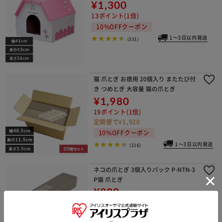
¥1,300
13ポイント(1倍)
10%OFFクーポン
1～3日以内発送
(331)
猫 爪とぎ お徳用 20個入り またたび付
き つめとぎ 大容量 猫の爪とぎ
¥1,980
19ポイント(1倍)
定期便で¥1,920
10%OFFクーポン
1～3日以内発送
(216)
ネコの爪とぎ 3個入りパック P-NTN-3
P猫 爪とぎ
¥800
8ポイント(1倍)
10%OFFクーポン