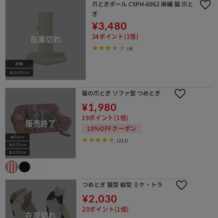
爪とぎポール CSPH-6062 麻縄 猫 爪と
ぎ
¥3,480
34ポイント(1倍)
(4)
猫の爪とぎ ソファ型 つめとぎ
¥1,980
19ポイント(1倍)
10%OFFクーポン
(211)
つめとぎ 猫型 縦型 ミケ・トラ
¥2,030
20ポイント(1倍)