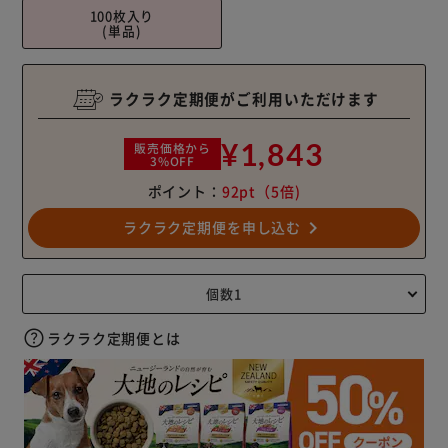
100枚入り
(単品)
ラクラク定期便がご利用いただけます
¥1,843
販売価格から
3%OFF
ポイント：
92pt
（5倍)
navigate_next
ラクラク定期便を申し込む
ラクラク定期便とは