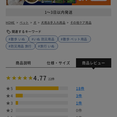
1～3日以内発送
HOME
ペット
犬
犬用お手入れ用品
その他ケア用品
関連するキーワード
#散歩 いぬ
#いぬ 防災用品
#散歩 ペット用品
#防災用品 旅行
#旅行 いぬ
商品説明
仕様・サイズ
商品レビュー
4.77
22件
5
18件
4
3件
3
1件
2
0件