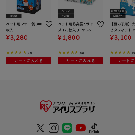
ペット用マナー袋 300
ペット用防臭袋 Sサイ
【男の子用】犬
枚入
ズ 170枚入り PBB-S17
ピタフィット M
0
MNPD
¥3,280
¥1,800
¥3,100
(22)
(55)
(70
カートに入れる
カートに入れる
カートに