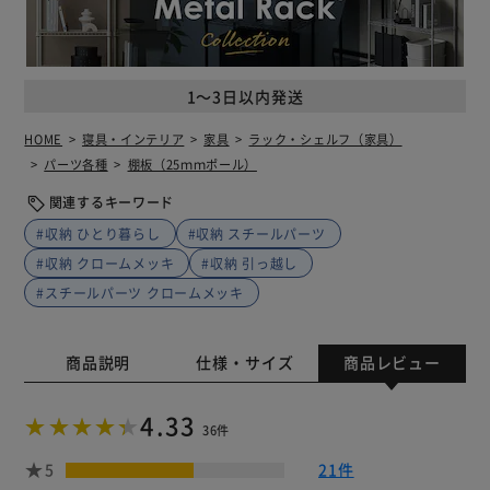
1～3日以内発送
HOME
寝具・インテリア
家具
ラック・シェルフ（家具）
パーツ各種
棚板（25ｍｍポール）
関連するキーワード
#収納 ひとり暮らし
#収納 スチールパーツ
#収納 クロームメッキ
#収納 引っ越し
#スチールパーツ クロームメッキ
商品説明
仕様・サイズ
商品レビュー
4.33
36件
5
21件