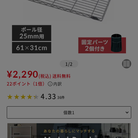
1
/
2
¥2,290
(税込)
送料無料
22ポイント
（1倍）
info
内訳
4.33
36件