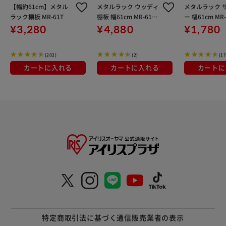
【幅約61cm】メタル
メタルラック ウッディ
メタルラック 
ラック棚板 MR-61T
棚板 幅61cm MR-61T
ー 幅61cm MR-
WM ナチュラル (ポー
ール直径25mm
¥3,280
¥4,880
¥1,780
ル直径25mm)
(202)
(2)
(17
カートに入れる
カートに入れる
カートに
特定商取引法に基づく通信販売業者の表示