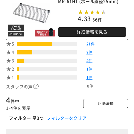
MR-61HT (ポール直径25mm)
4.33
36件
詳細情報を見る
5
21件
4
9件
3
4件
2
1件
1
1件
0件
スタッフの声
4
件中
新着順
1-4件を表示
フィルター
星3つ
フィルターをクリア