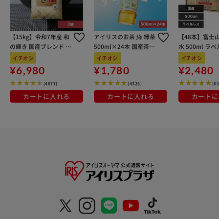
【15kg】令和7年産 和
アイリスのお茶 綠 緑茶
【48本】富士
の輝き 国産ブレンド 5
500ml×24本 国産茶葉
水 500ml ラ
kg×3袋
100％使用
イチオシ
イチオシ
イチオシ
¥6,980
¥1,780
¥2,480
(4677)
(4326)
(6
カートに入れる
カートに入れる
カートに