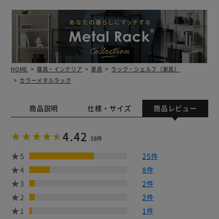
HOME
寝具・インテリア
家具
ラック・シェルフ（家具）
カラーメタルラック
商品説明
仕様・サイズ
商品レビュー
4.42
38件
5
25件
4
8件
3
2件
2
2件
1
1件