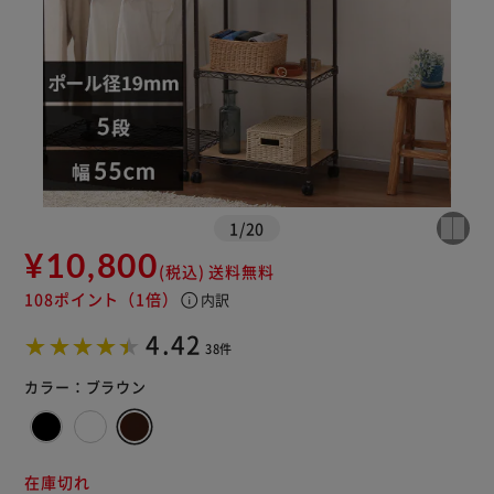
1
/
20
※ご確認ください
¥10,800
(税込)
送料無料
108ポイント
（1倍）
info
内訳
カートに入れる
購入手続きへ
4.42
38件
カラー：
ブラウン
在庫切れ