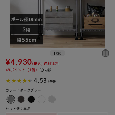
※ご確認ください
1
/
20
カートに入れる
購入手続きへ
¥4,930
(税込)
送料無料
49ポイント
（1倍）
info
内訳
4.53
246件
カラー：
ダークグレー
セット数：
単品