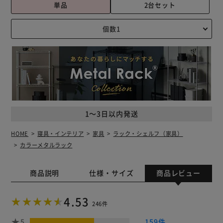
単品
2台セット
1～3日以内発送
HOME
寝具・インテリア
家具
ラック・シェルフ（家具）
カラーメタルラック
商品説明
仕様・サイズ
商品レビュー
4.53
246件
5
159件