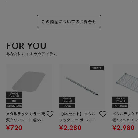
この商品についてのお問合せ
FOR YOU
あなたにおすすめのアイテム
メタルラック カラー 硬
【4本セット】 メタル
メタルラック 
質クリアシート 幅55c
ラック ミニ ポール 長
幅75cm MTO-7
m用 CM-535E
さ55cm MM-550P (ポ
(ポール直径19
¥720
¥2,280
¥2,980
ール直径19mm)