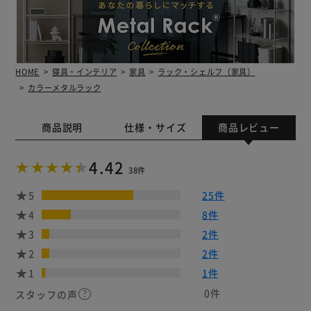
HOME
寝具・インテリア
家具
ラック・シェルフ（家具）
カラーメタルラック
商品説明
仕様・サイズ
商品レビュー
4.42
38件
5
25件
4
8件
3
2件
2
2件
1
1件
0件
スタッフの声