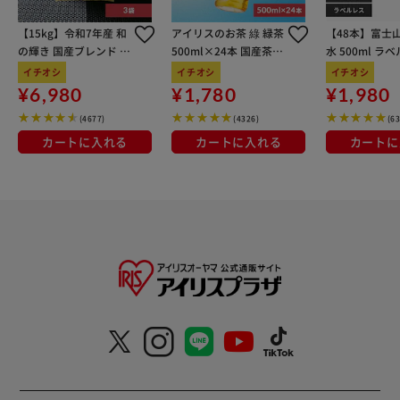
【15kg】令和7年産 和
アイリスのお茶 綠 緑茶
【48本】富士
の輝き 国産ブレンド 5
500ml×24本 国産茶葉
水 500ml ラ
kg×3袋
100％使用
イチオシ
イチオシ
イチオシ
¥6,980
¥1,780
¥1,980
(4677)
(4326)
(6
カートに入れる
カートに入れる
カートに