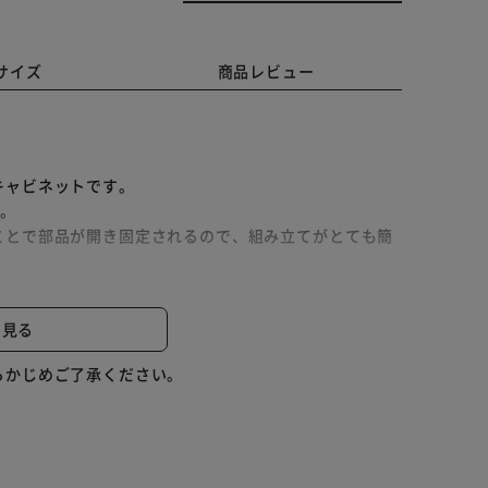
サイズ
商品レビュー
キャビネットです。
す。
ことで部品が開き固定されるので、組み立てがとても簡
と見る
物に合わせて調整できます。食器などをしまえます。
ィスプレイ収納として使用できます。2口コンセント付
らかじめご了承ください。
す。調理家電が置けるほか、作業台としても使用できま