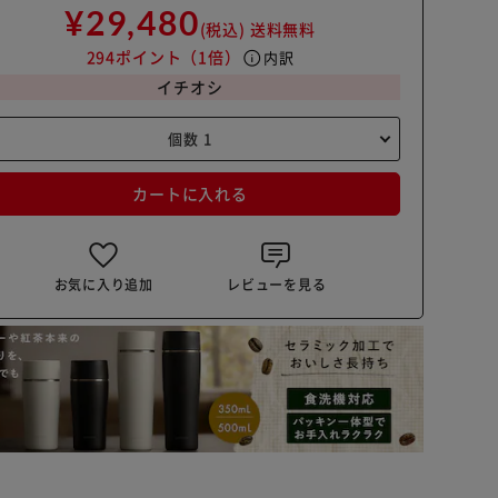
¥29,480
(税込)
送料無料
294ポイント
（1倍）
info
内訳
イチオシ
カートに入れる
お気に入り追加
レビューを見る