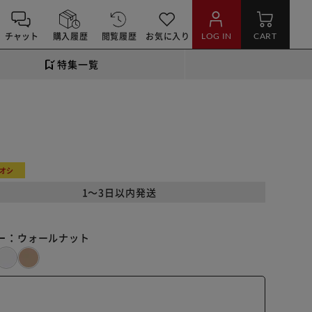
チャット
購入履歴
閲覧履歴
お気に入り
LOG IN
CART
特集一覧
オシ
1～3日以内発送
ー：
ウォールナット