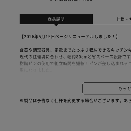
商品説明
仕様・
【2026年5月15日ページリニューアルしました！】
食器や調理器具、家電までたっぷり収納できるキッチン
現代の住環境に合わせ、幅約80cmと省スペース設計で
樹脂ピンの使用で組立時間を短縮！ピンが差し込まれる
単になりました。
◆本体上
もっ
扉内は高さを調節できる可動棚になっているので、収納
オープンスペースは浅めの可動棚で、調味料ラックやデ
※製品は予告なく仕様を変更する場合がございます。あ
きです。
配線キャップ付きですっきりまとめられます。
◆本体下
下天板は熱、水、傷に強いメラミン樹脂を使用していま
す。